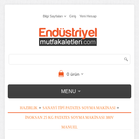
Bilgi Sayfaları
Giriş
Yeni Hesap
0
ürün
MENU
»
»
HAZIRLIK
SANAYI TIPI PATATES SOYMA MAKINASI
İNOKSAN 25 KG PATATES SOYMA MAKINASI 380V
MANUEL