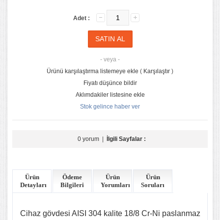
Adet :
- veya -
Ürünü karşılaştırma listemeye ekle
(
Karşılaştır
)
Fiyatı düşünce bildir
Aklımdakiler listesine ekle
Stok gelince haber ver
0 yorum
|
İlgili Sayfalar :
Ürün
Ödeme
Ürün
Ürün
Detayları
Bilgileri
Yorumları
Soruları
Cihaz gövdesi AISI 304 kalite 18/8 Cr-Ni paslanmaz