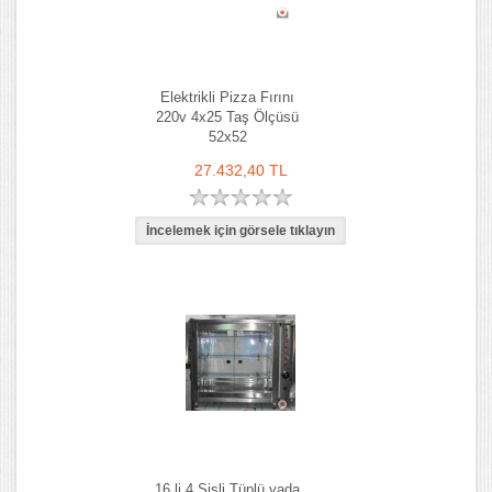
Elektrikli Pizza Fırını
220v 4x25 Taş Ölçüsü
52x52
27.432,40 TL
16 li 4 Şişli Tüplü yada