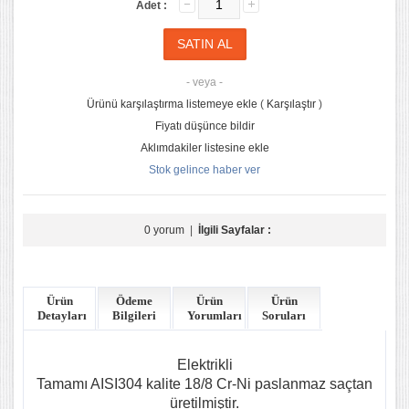
Adet :
- veya -
Ürünü karşılaştırma listemeye ekle
(
Karşılaştır
)
Fiyatı düşünce bildir
Aklımdakiler listesine ekle
Stok gelince haber ver
0 yorum
|
İlgili Sayfalar :
Ürün
Ödeme
Ürün
Ürün
Detayları
Bilgileri
Yorumları
Soruları
Elektrikli
Tamamı AISI304 kalite 18/8 Cr-Ni paslanmaz saçtan
üretilmiştir.