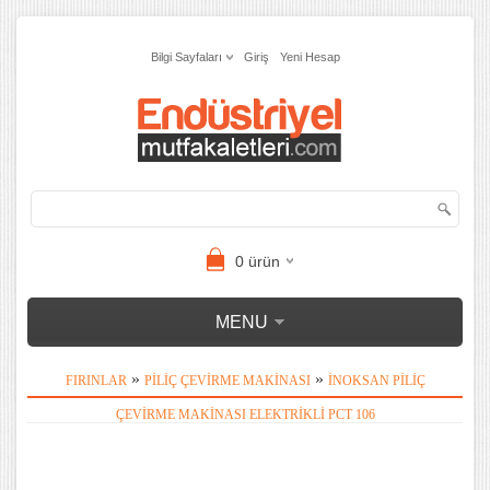
Bilgi Sayfaları
Giriş
Yeni Hesap
0
ürün
MENU
»
»
FIRINLAR
PILIÇ ÇEVIRME MAKINASI
İNOKSAN PILIÇ
ÇEVIRME MAKINASI ELEKTRIKLI PCT 106