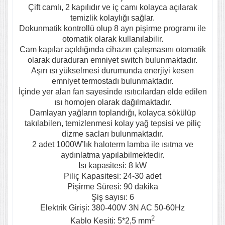
Çift camlı, 2 kapılıdır ve iç camı kolayca açılarak
temizlik kolaylığı sağlar.
Dokunmatik kontrollü olup 8 ayrı pişirme programı ile
otomatik olarak kullanılabilir.
Cam kapılar açıldığında cihazın çalışmasını otomatik
olarak duraduran emniyet switch bulunmaktadır.
Aşırı ısı yükselmesi durumunda enerjiyi kesen
emniyet termostadı bulunmaktadır.
İçinde yer alan fan sayesinde ısıtıcılardan elde edilen
ısı homojen olarak dağılmaktadır.
Damlayan yağların toplandığı, kolayca sökülüp
takılabilen, temizlenmesi kolay yağ tepsisi ve piliç
dizme sacları bulunmaktadır.
2 adet 1000W’lık haloterm lamba ile ısıtma ve
aydınlatma yapılabilmektedir.
Isı kapasitesi: 8 kW
Piliç Kapasitesi: 24-30 adet
Pişirme Süresi: 90 dakika
Şiş sayısı: 6
Elektrik Girişi: 380-400V 3N AC 50-60Hz
2
Kablo Kesiti: 5*2,5 mm