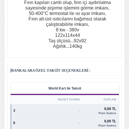
Fırın kapıları camlı olup, fırın içi aydınlatma
sayesinde pişirme işlemini görme imkanı,
50-400°C termostat ile ısı ayar imkanı,
Fırın alt-üst ısıtıcılarını bağımsız olarak
çalıştırabilirle imkanı,
8 kw - 380v
122x114x44
Taş ülçüsü...92x92
Ağırlık...140kg
BANKALARA ÖZEL TAKSIT SEÇENEKLERI :
World Kart ile Taksit
TAKSIT TUTARI
TOPLAM
0,00 TL
3
-
Peşin fiyatına
0,00 TL
6
-
Peşin fiyatına