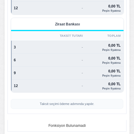
0,00 TL
12
-
Peşin fiyatına
Ziraat Bankası
TAKSIT TUTARI
TOPLAM
0,00 TL
3
-
Peşin fiyatına
0,00 TL
6
-
Peşin fiyatına
0,00 TL
9
-
Peşin fiyatına
0,00 TL
12
-
Peşin fiyatına
Taksit seçimi ödeme adımında yapılır.
Fonksiyon Bulunamadi