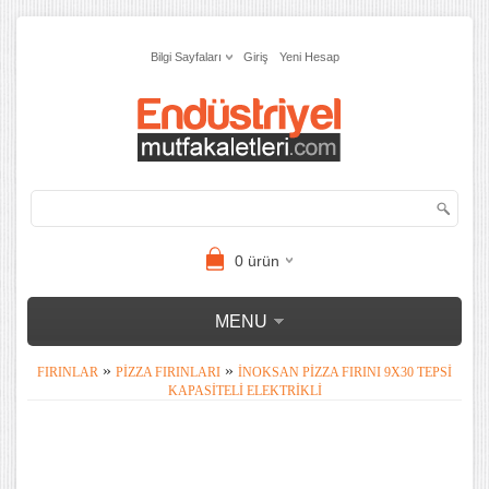
Bilgi Sayfaları
Giriş
Yeni Hesap
0
ürün
MENU
»
»
FIRINLAR
PIZZA FIRINLARI
İNOKSAN PIZZA FIRINI 9X30 TEPSI
KAPASITELI ELEKTRIKLI