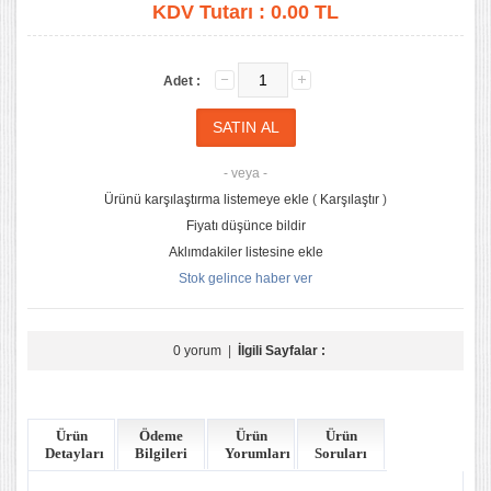
KDV Tutarı :
0.00 TL
Adet :
- veya -
Ürünü karşılaştırma listemeye ekle
(
Karşılaştır
)
Fiyatı düşünce bildir
Aklımdakiler listesine ekle
Stok gelince haber ver
0 yorum
|
İlgili Sayfalar :
Ürün
Ödeme
Ürün
Ürün
Detayları
Bilgileri
Yorumları
Soruları