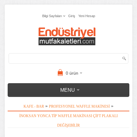
Bilgi Sayfaları
Giriş
Yeni Hesap
0
ürün
MENU
»
»
KAFE - BAR
PROFESYONEL WAFFLE MAKINESI
İNOKSAN YONCA TIP WAFFLE MAKINASI ÇIFT PLAKALI
DEĞIŞEBILIR