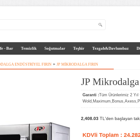
fe - Bar
Temizlik
Soğutmalar
Teşhir
Tezgah&Davlumbaz
D
»
DALGA ENDÜSTRIYEL FIRIN
JP MIKRODALGA FIRIN
JP Mikrodalga
Garanti :
Tüm Ürünlerimiz 2 Yıl G
Wold,Maximum,Bonus,Axess,Par
2,408.03
TL'den başlayan taksi
KDVli Toplam :
24.28