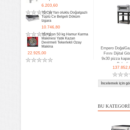
6.203,60
70 Cm Yarı oluklu Doğalgazlı
Tüplü Ce Belgeli Döküm
Izgara
10.746,80
35 Kg un 50 kg Hamur Karma
Makinesi Yatık Kazan
Devirmeli Tekerlekli Ozay
Makina
Empero DoğalGaz
22.925,00
Fırını Dijital Gö
9x30 pizza kapas
Belgeli
137.852,
BU KATEGORI