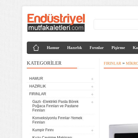
Hamur
Hazırlık
Fırınlar
Pişirme
Ka
KATEGORILER
»
FIRINLAR
MIKRO
HAMUR
HAZIRLIK
FIRINLAR
Gazlı -Elektrikli Pasta Börek
Poğaca Fırınları ve Pastane
Fırınları
Konveksiyonlu Fırınlar-Yemek
Fırınları
Kumpir Fırını
Kuzu Çevirme Makinası