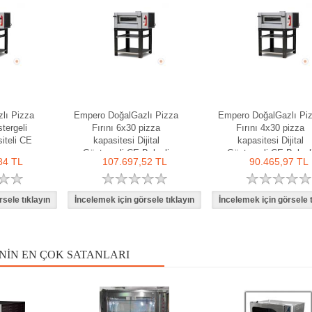
lı Pizza
Empero DoğalGazlı Pizza
Empero DoğalGazlı Pi
stergeli
Fırını 6x30 pizza
Fırını 4x30 pizza
iteli CE
kapasitesi Dijital
kapasitesi Dijital
Göstergeli CE Belgeli
Göstergeli CE Belgel
84 TL
107.697,52 TL
90.465,97 TL
NIN EN ÇOK SATANLARI