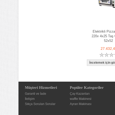
Elektrikli Pizza
220v 4x25 Taş 
52x52
27.432,
Müşteri Hizmetleri
Popüler Kategoriler
Garanti ve İade
Çay Kazanları
İletişim
waffle Makinesi
Sıkça Sorulan Sorular
Ayran Makinası