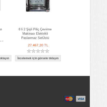
an
8 li 2 Şişli Piliç Çevirme
Makinası Elektrikli
ı
Paslanmaz SetÜstü
kli
27.467,20 TL