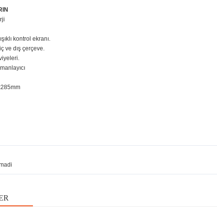
RIN
ji
ıklı kontrol ekranı.
iç ve dış çerçeve.
iyeleri.
amanlayıcı
1x285mm
madi
ER