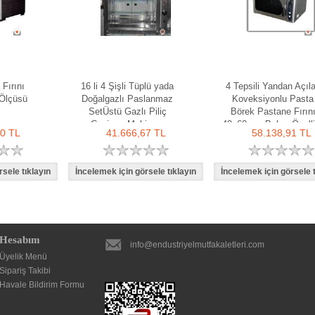
 Fırını
16 li 4 Şişli Tüplü yada
4 Tepsili Yandan Açıl
Ölçüsü
Doğalgazlı Paslanmaz
Koveksiyonlu Pasta
SetÜstü Gazlı Piliç
Börek Pastane Fırın
Çevirme Makinası
40x60 cm Buhar Özelli
40 TL
41.666,67 TL
58.138,91 TL
Hesabım
info@endustriyelmutfakaletleri.com
Üyelik Menü
Sipariş Takibi
Havale Bildirim Formu