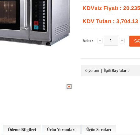
KDVsiz Fiyatı :
20.235
KDV Tutarı :
3,704.13
Adet :
0 yorum
|
İlgili Sayfalar :
Ödeme Bilgileri
Ürün Yorumları
Ürün Soruları