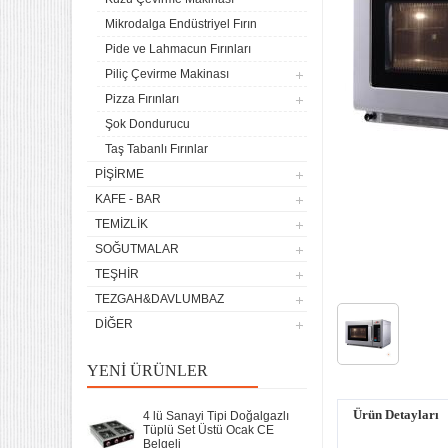
Mikrodalga Endüstriyel Fırın
Pide ve Lahmacun Fırınları
Piliç Çevirme Makinası
Pizza Fırınları
Şok Dondurucu
Taş Tabanlı Fırınlar
PIŞIRME
KAFE - BAR
TEMIZLIK
SOĞUTMALAR
TEŞHIR
TEZGAH&DAVLUMBAZ
DIĞER
YENI ÜRÜNLER
Ürün Detayları
4 lü Sanayi Tipi Doğalgazlı
Tüplü Set Üstü Ocak CE
Belgeli