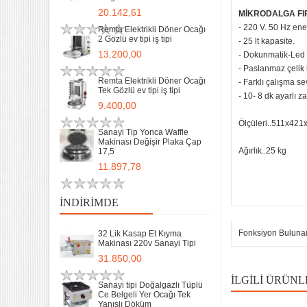
20.142,61
MİKRODALGA FI
- 220 V. 50 Hz ener
Remta Elektrikli Döner Ocağı
2 Gözlü ev tipi iş tipi
- 25 lt kapasite.
13.200,00
- Dokunmatik-Led ış
- Paslanmaz çelik 
Remta Elektrikli Döner Ocağı
- Farklı çalışma sev
Tek Gözlü ev tipi iş tipi
- 10- 8 dk ayarlı z
9.400,00
Ölçüleri..511x42
Sanayi Tip Yonca Waffle
Makinası Değişir Plaka Çap
Ağırlık..25 kg
17,5
11.897,78
İNDIRIMDE
Fonksiyon Buluna
32 Lik Kasap Et Kıyma
Makinası 220v Sanayi Tipi
31.850,00
İLGILI ÜRÜNL
Sanayi tipi Doğalgazlı Tüplü
Ce Belgeli Yer Ocağı Tek
Yanışlı Döküm