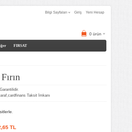
Bilgi Sayfaları
Giriş
Yeni Hesap
0
ürün
iğer
FIRSAT
 Fırın
arantilidir.
af,cardfinans Taksit İmkanı
tlerle.
2,65
TL