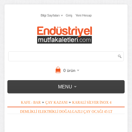
Bilgi Sayfaları
Giriş
Yeni Hesap
0
ürün
MENU
»
»
KAFE - BAR
ÇAY KAZANI
KARALI SILVER İNOX 4
DEMLIKLI ELEKTRIKLI DOĞALGAZLI ÇAY OCAĞI 45 LT