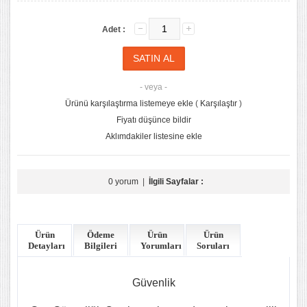
Adet :
- veya -
Ürünü karşılaştırma listemeye ekle
(
Karşılaştır
)
Fiyatı düşünce bildir
Aklımdakiler listesine ekle
0 yorum
|
İlgili Sayfalar :
Ürün
Ödeme
Ürün
Ürün
Detayları
Bilgileri
Yorumları
Soruları
Güvenlik