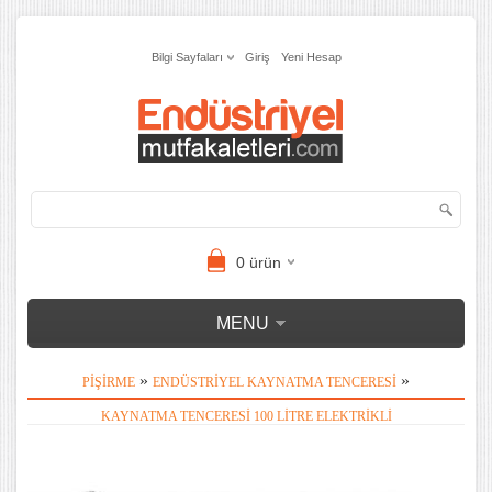
Bilgi Sayfaları
Giriş
Yeni Hesap
0
ürün
MENU
»
»
PIŞIRME
ENDÜSTRIYEL KAYNATMA TENCERESI
KAYNATMA TENCERESI 100 LITRE ELEKTRIKLI