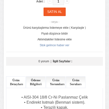
Adet :
- veya -
Ürünü karşılaştırma listemeye ekle
(
Karşılaştır
)
Fiyatı düşünce bildir
Aklımdakiler listesine ekle
Stok gelince haber ver
0 yorum
|
İlgili Sayfalar :
Ürün
Ödeme
Ürün
Ürün
Detayları
Bilgileri
Yorumları
Soruları
• AISI-304 18/8 Cr-Ni Paslanmaz Çelik
• Endirekt Isıtmalı (Benmari sistem).
• Terazili kapak.