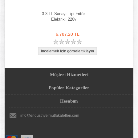
3-3 LT Sanayi Tipi Fritöz
Elektrikli 220v
6.787,20 TL
Müşteri Hizmetleri
Popüler Kategoriler
Hesabım
info@endustriyelmutfakaletleri.com