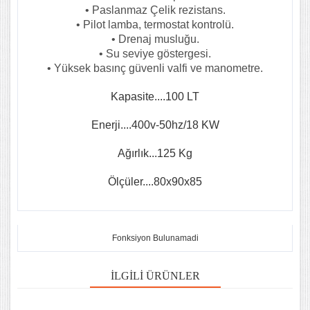
• Paslanmaz Çelik rezistans.
• Pilot lamba, termostat kontrolü.
• Drenaj musluğu.
• Su seviye göstergesi.
• Yüksek basınç güvenli valfi ve manometre.
Kapasite....100 LT
Enerji....400v-50hz/18 KW
Ağırlık...125 Kg
Ölçüler....80x90x85
Fonksiyon Bulunamadi
İLGILI ÜRÜNLER