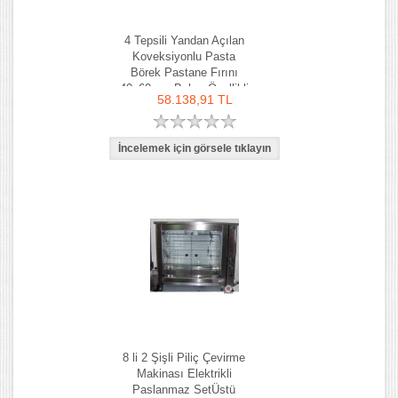
4 Tepsili Yandan Açılan
Koveksiyonlu Pasta
Börek Pastane Fırını
40x60 cm Buhar Özellikli
58.138,91 TL
8 li 2 Şişli Piliç Çevirme
Makinası Elektrikli
Paslanmaz SetÜstü