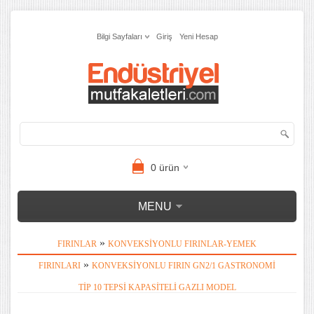
Bilgi Sayfaları
Giriş
Yeni Hesap
0
ürün
MENU
»
FIRINLAR
KONVEKSIYONLU FIRINLAR-YEMEK
»
FIRINLARI
KONVEKSIYONLU FIRIN GN2/1 GASTRONOMI
TIP 10 TEPSI KAPASITELI GAZLI MODEL