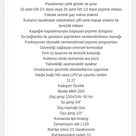
​Paslanmaz çelik gövde ve şase
​10 adet GN 2/1 tepsi veya 20 adet GN 1/1 tepsi pişirme imkanı
​Yüksek verimli gaz ısıtma sistemi
​Kullanıcı tarafından sökülebilen çift camlı kapak sistemi ile
temizlik imkanı
​Kapağın kapatılmasıyla başlayan pişirme döngüsü
​Su bağlantısı ile gıdaların pişirilirken nemlendirilmesi olanağı
​Fonksiyonel otomatik nemlendirmeli pişirme programları
​Güvenliği sağlayan emniyet termostatı
​Fırın içi tasarımı ile temizlik kolaylığı
​Kullanıcı dostu kumanda ara yüzü
​Yüksekliği ayarlanabilir ayaklar
​Uluslararası güvenlik standartlarına uygunluk
​İsteğe bağlı NG veya LPG’ye uyumlu üretim
11:27
Kategori Özellik
Model MKF-20G
Güç girişi 220V/1/N~50 Hz
Su girişi 3/4"
Güç kaynağı Gaz
Gaz girişi 1/2"
Kumanda tipi Analog
Zamanlayıcı (dk.) 120
Raf tipi (mm) 2/1 Gastronomi
Raf kapasitesi (adet) 10