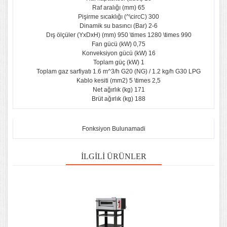
Raf aralığı (mm) 65
Pişirme sıcaklığı (^\circC) 300
Dinamik su basıncı (Bar) 2-6
Dış ölçüler (YxDxH) (mm) 950 \times 1280 \times 990
Fan gücü (kW) 0,75
Konveksiyon gücü (kW) 16
Toplam güç (kW) 1
Toplam gaz sarfiyatı 1.6 m^3/h G20 (NG) / 1.2 kg/h G30 LPG
Kablo kesiti (mm2) 5 \times 2,5
Net ağırlık (kg) 171
Brüt ağırlık (kg) 188
Fonksiyon Bulunamadi
İLGILI ÜRÜNLER