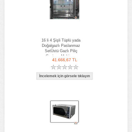
16 li 4 Şişli Tüplü yada
Doğalgazlı Paslanmaz
SetÜstü Gazlı Piliç
Çevirme Makinası
41.666,67 TL