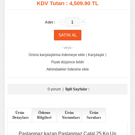
KDV Tutarı :
4,509.90 TL
Adet :
- veya -
Ürünü karşılaştırma listemeye ekle
(
Karşılaştır
)
Fiyatı düşünce bildir
Aklımdakiler listesine ekle
0 yorum
|
İlgili Sayfalar :
Ürün
Ödeme
Ürün
Ürün
Detayları
Bilgileri
Yorumları
Soruları
Paslanmaz kazan Paslanmaz Çatal 25 Kg Un