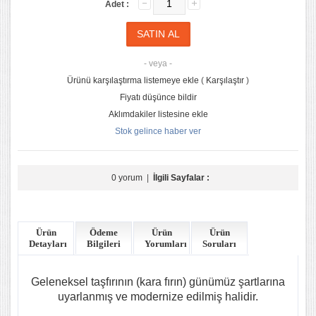
Adet :
- veya -
Ürünü karşılaştırma listemeye ekle
(
Karşılaştır
)
Fiyatı düşünce bildir
Aklımdakiler listesine ekle
Stok gelince haber ver
0 yorum
|
İlgili Sayfalar :
Ürün
Ödeme
Ürün
Ürün
Detayları
Bilgileri
Yorumları
Soruları
Geleneksel taşfırının (kara fırın) günümüz şartlarına
uyarlanmış ve modernize edilmiş halidir.