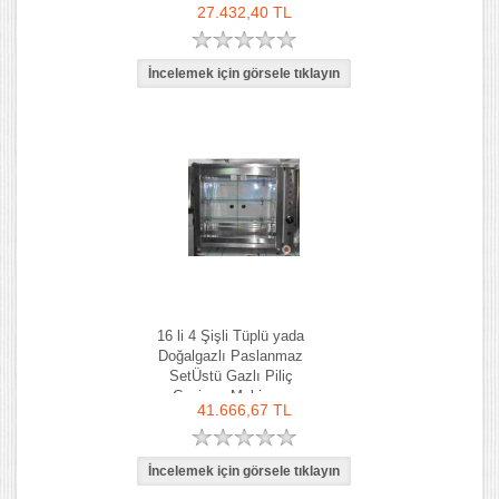
27.432,40 TL
16 li 4 Şişli Tüplü yada
Doğalgazlı Paslanmaz
SetÜstü Gazlı Piliç
Çevirme Makinası
41.666,67 TL