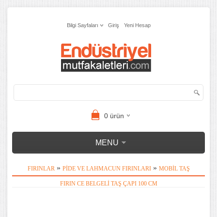
Bilgi Sayfaları
Giriş
Yeni Hesap
0
ürün
MENU
»
»
FIRINLAR
PIDE VE LAHMACUN FIRINLARI
MOBIL TAŞ
FIRIN CE BELGELI TAŞ ÇAPI 100 CM