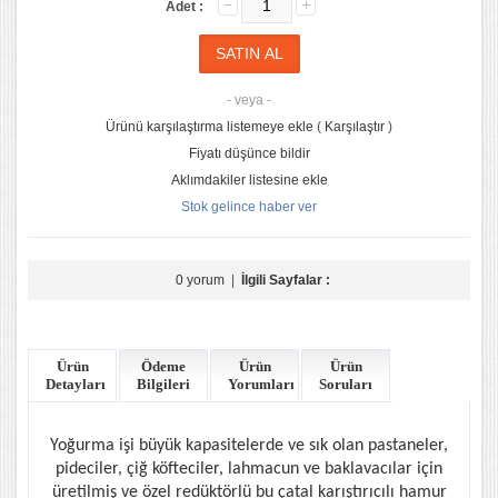
Adet :
- veya -
Ürünü karşılaştırma listemeye ekle
(
Karşılaştır
)
Fiyatı düşünce bildir
Aklımdakiler listesine ekle
Stok gelince haber ver
0 yorum
|
İlgili Sayfalar :
Ürün
Ödeme
Ürün
Ürün
Detayları
Bilgileri
Yorumları
Soruları
Yoğurma işi büyük kapasitelerde ve sık olan pastaneler,
pideciler, çiğ köfteciler, lahmacun ve baklavacılar için
üretilmiş ve özel redüktörlü bu çatal karıştırıcılı hamur