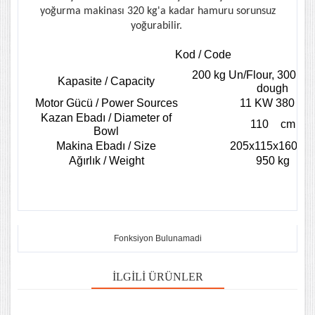
yoğurma makinası 320 kg'a kadar hamuru sorunsuz
yoğurabilir.
Kod / Code
200 kg Un/Flour, 300 kg
Kapasite / Capacity
dough
Motor Gücü / Power Sources
11 KW 380 V
Kazan Ebadı / Diameter of
110
cm
Bowl
Makina Ebadı / Size
205x115x160 cm
Ağırlık / Weight
950 kg
Fonksiyon Bulunamadi
İLGILI ÜRÜNLER