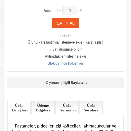
Adet :
- veya -
Ürünü karşılaştırma listemeye ekle
(
Karşılaştır
)
Fiyatı düşünce bildir
Aklımdakiler listesine ekle
Stok gelince haber ver
0 yorum
|
İlgili Sayfalar :
Ürün
Ödeme
Ürün
Ürün
Detayları
Bilgileri
Yorumları
Soruları
Pastaneler, pideciler, çiğ köfteciler, lahmacuncular ve