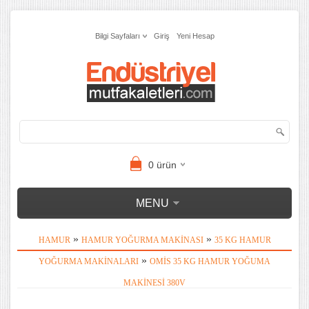
Bilgi Sayfaları
Giriş
Yeni Hesap
0
ürün
MENU
»
»
HAMUR
HAMUR YOĞURMA MAKINASI
35 KG HAMUR
»
YOĞURMA MAKINALARI
OMIS 35 KG HAMUR YOĞUMA
MAKINESI 380V