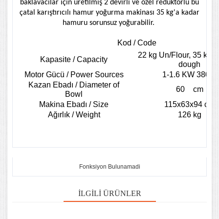
baklavacılar için üretilmiş 2 devirli ve özel redüktörlü bu
çatal karıştırıcılı hamur yoğurma makinası 35 kg'a kadar
hamuru sorunsuz yoğurabilir.
Kod / Code
22 kg Un/Flour, 35 kg 
Kapasite / Capacity
dough
Motor Gücü / Power Sources
1-1.6 KW 380 V
Kazan Ebadı / Diameter of
60
cm
Bowl
Makina Ebadı / Size
115x63x94 cm
Ağırlık / Weight
126 kg
Fonksiyon Bulunamadi
İLGILI ÜRÜNLER