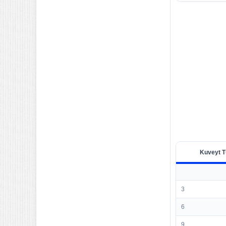
Kuveyt T
3
6
9