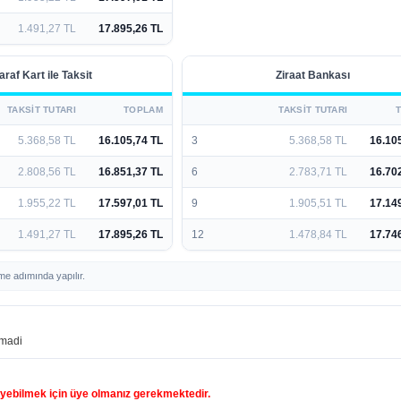
1.491,27 TL
17.895,26 TL
araf Kart ile Taksit
Ziraat Bankası
TAKSIT TUTARI
TOPLAM
TAKSIT TUTARI
5.368,58 TL
16.105,74 TL
3
5.368,58 TL
16.10
2.808,56 TL
16.851,37 TL
6
2.783,71 TL
16.70
1.955,22 TL
17.597,01 TL
9
1.905,51 TL
17.14
1.491,27 TL
17.895,26 TL
12
1.478,84 TL
17.74
me adımında yapılır.
madi
yebilmek için üye olmanız gerekmektedir.