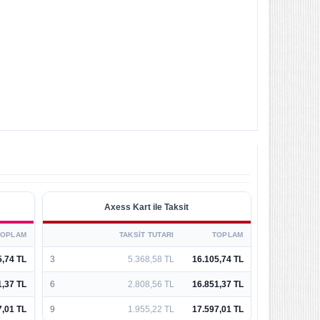
Axess Kart ile Taksit
TOPLAM
TAKSIT TUTARI
TOPLAM
5,74 TL
3
5.368,58 TL
16.105,74 TL
1,37 TL
6
2.808,56 TL
16.851,37 TL
7,01 TL
9
1.955,22 TL
17.597,01 TL