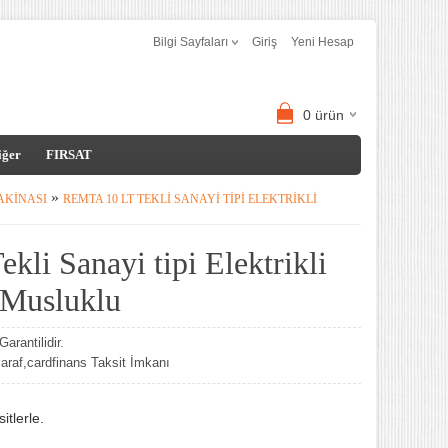
Bilgi Sayfaları
Giriş
Yeni Hesap
0
ürün
iğer
FIRSAT
»
AKINASI
REMTA 10 LT TEKLI SANAYI TIPI ELEKTRIKLI
kli Sanayi tipi Elektrikli
 Musluklu
arantilidir.
af,cardfinans Taksit İmkanı
tlerle.