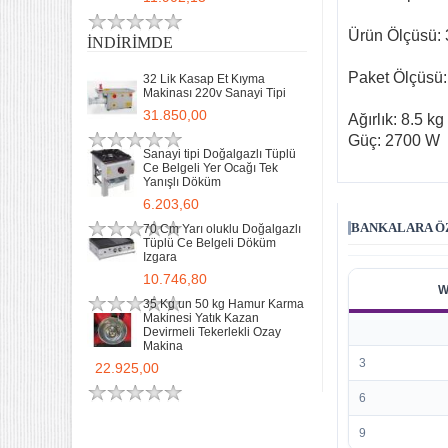
Ürün Ölçüsü:
İNDIRIMDE
Paket Ölçüsü
32 Lik Kasap Et Kıyma
Makinası 220v Sanayi Tipi
31.850,00
Ağırlık: 8.5 kg
Güç: 2700 W
Sanayi tipi Doğalgazlı Tüplü
Ce Belgeli Yer Ocağı Tek
Yanışlı Döküm
6.203,60
BANKALARA ÖZ
70 Cm Yarı oluklu Doğalgazlı
Tüplü Ce Belgeli Döküm
Izgara
10.746,80
W
35 Kg un 50 kg Hamur Karma
Makinesi Yatık Kazan
Devirmeli Tekerlekli Ozay
Makina
3
22.925,00
6
9