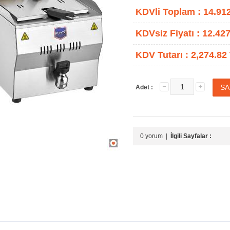
KDVli Toplam :
14.91
KDVsiz Fiyatı :
12.427
KDV Tutarı :
2,274.82
Adet :
0 yorum
|
İlgili Sayfalar :