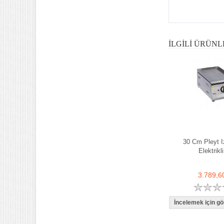
İLGILI ÜRÜNL
30 Cm Pleyt I
Elektrikli
3.789,6