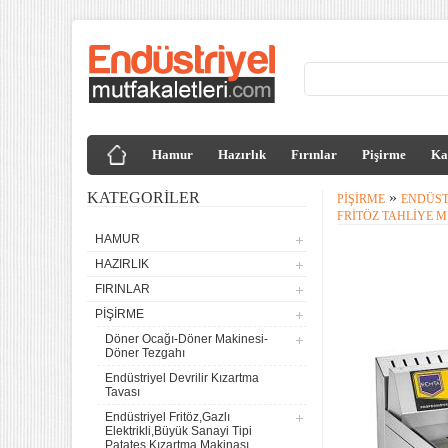
Hamur
Hazırlık
Fırınlar
Pişirme
Ka
KATEGORILER
»
PIŞIRME
ENDÜST
FRITÖZ TAHLIYE 
HAMUR
HAZIRLIK
FIRINLAR
PIŞIRME
Döner Ocağı-Döner Makinesi-
Döner Tezgahı
Endüstriyel Devrilir Kızartma
Tavası
Endüstriyel Fritöz,Gazlı
Elektrikli,Büyük Sanayi Tipi
Patates Kızartma Makinası