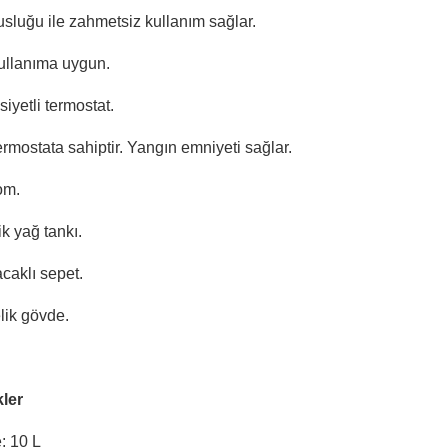
sluğu ile zahmetsiz kullanım sağlar.
ullanıma uygun.
yetli termostat.
termostata sahiptir. Yangın emniyeti sağlar.
om.
ik yağ tankı.
acaklı sepet.
ik gövde.
kler
: 10 L