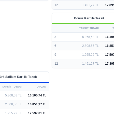
12
1.491,27 TL
17.89
Bonus Kart ile Taksit
TAKSIT TUTARI
3
5.368,58 TL
16.10
6
2.808,56 TL
16.85
9
1.955,22 TL
17.59
12
1.491,27 TL
17.89
ürk Sağlam Kart ile Taksit
TAKSIT TUTARI
TOPLAM
5.368,58 TL
16.105,74 TL
2.808,56 TL
16.851,37 TL
1.955,22 TL
17.597,01 TL