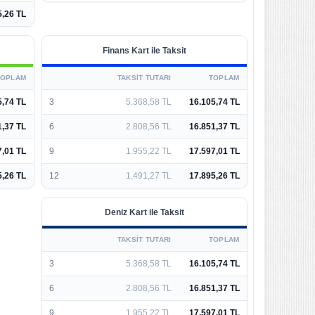
5,26 TL
Finans Kart ile Taksit
TOPLAM
TAKSIT TUTARI
TOPLAM
5,74 TL
3
5.368,58 TL
16.105,74 TL
1,37 TL
6
2.808,56 TL
16.851,37 TL
7,01 TL
9
1.955,22 TL
17.597,01 TL
5,26 TL
12
1.491,27 TL
17.895,26 TL
Deniz Kart ile Taksit
TAKSIT TUTARI
TOPLAM
3
5.368,58 TL
16.105,74 TL
6
2.808,56 TL
16.851,37 TL
9
1.955,22 TL
17.597,01 TL