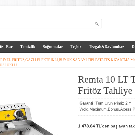
fe - Bar
Temizlik
Soğutmalar
Teşhir
Tezgah&Davlumbaz
D
RIYEL FRITÖZ,GAZLI ELEKTRIKLI,BÜYÜK SANAYI TIPI PATATES KIZARTMA M
MUSLUKLU
Remta 10 LT Te
Fritöz Tahliye
Garanti :
Tüm Ürünlerimiz 2 Yıl G
Wold,Maximum,Bonus,Axess,Par
1,478.84
TL'den başlayan taksi