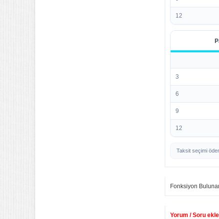
12
P
3
6
9
12
Taksit seçimi öde
Fonksiyon Buluna
Yorum / Soru ekle