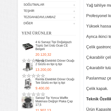
SOĞUTMALAR
Yağ tahliye mu
TEŞHIR
Profesyonel k
TEZGAH&DAVLUMBAZ
DIĞER
Yüksek hassasi
YENI ÜRÜNLER
Ayrıca ikinci 
4 lü Sanayi Tipi Doğalgazlı
Tüplü Set Üstü Ocak CE
Çelik gastron
Belgeli
20.120,32
Çıkarabilir çel
Remta Elektrikli Döner Ocağı
2 Gözlü ev tipi iş tipi
Çıkarabilir tut
13.200,00
Paslanmaz çel
Remta Elektrikli Döner Ocağı
Tek Gözlü ev tipi iş tipi
9.400,00
Çelik kapak.
Sanayi Tip Yonca Waffle
Teknik Özelli
Makinası Değişir Plaka Çap
17,5
Ürün Kapasite
11.902,13