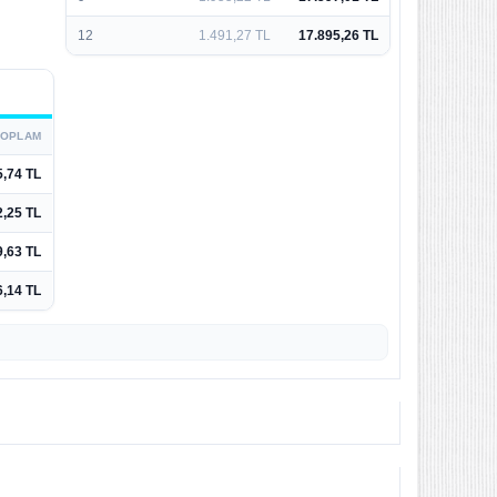
12
1.491,27 TL
17.895,26 TL
TOPLAM
5,74 TL
2,25 TL
9,63 TL
6,14 TL