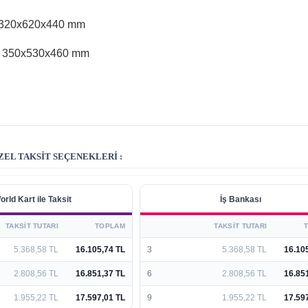
 320x620x440 mm
: 350x530x460 mm
EL TAKSIT SEÇENEKLERI :
orld Kart ile Taksit
İş Bankası
TAKSIT TUTARI
TOPLAM
TAKSIT TUTARI
5.368,58 TL
16.105,74 TL
3
5.368,58 TL
16.10
2.808,56 TL
16.851,37 TL
6
2.808,56 TL
16.85
1.955,22 TL
17.597,01 TL
9
1.955,22 TL
17.59