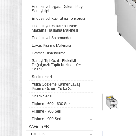
Endüstriyel Izgara Döküm Pleyt
Sanayi tipi
Endüstriyel Kaynatma Tenceresi
Endüstriyel Makarna Pişirici -
Makarna Haşlama Makinesi
Endüstriyel Salamander
Lavaş Pişirme Makinası
Patates Dinlendirme
Sanayi Tipi Ocak -Elektrikli
Doğalgazlı Tüplü Kuzine - Yer
Ocağı
Sosbenmari
Yufka Gözleme Katmer Lavaş
Pişirme Ocağı - Yufka Sacı
Snack Serisi
Pişirme - 600 - 630 Seri
Pişirme - 700 Seri
Pişirme - 900 Seri
KAFE - BAR
TEMIZLIK