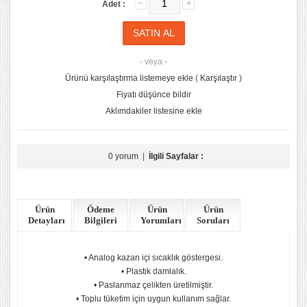
Adet :
- veya -
Ürünü karşılaştırma listemeye ekle
(
Karşılaştır
)
Fiyatı düşünce bildir
Aklımdakiler listesine ekle
0 yorum
|
İlgili Sayfalar :
Ürün
Ödeme
Ürün
Ürün
Detayları
Bilgileri
Yorumları
Soruları
• Analog kazan içi sıcaklık göstergesi.
• Plastik damlalık.
• Paslanmaz çelikten üretilmiştir.
• Toplu tüketim için uygun kullanım sağlar.