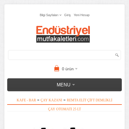
Bilgi Sayfaları
Giriş
Yeni Hesap
0
ürün
MENU
»
»
KAFE - BAR
ÇAY KAZANI
REMTA ELIT ÇIFT DEMLIKLI
ÇAY OTOMATI 25 LT