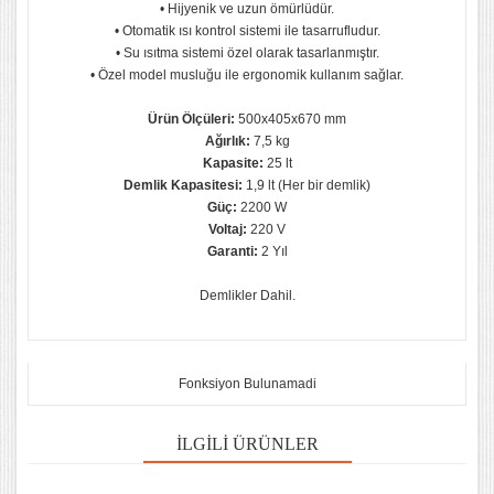
• Hijyenik ve uzun ömürlüdür.
• Otomatik ısı kontrol sistemi ile tasarrufludur.
• Su ısıtma sistemi özel olarak tasarlanmıştır.
• Özel model musluğu ile ergonomik kullanım sağlar.
Ürün Ölçüleri:
500x405x670 mm
Ağırlık:
7,5 kg
Kapasite:
25 lt
Demlik Kapasitesi:
1,9 lt (Her bir demlik)
Güç:
2200 W
Voltaj:
220 V
Garanti:
2 Yıl
Demlikler Dahil.
Fonksiyon Bulunamadi
İLGILI ÜRÜNLER