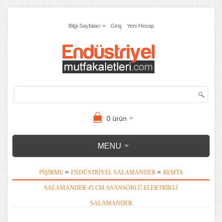
Bilgi Sayfaları
Giriş
Yeni Hesap
0
ürün
MENU
»
»
PIŞIRME
ENDÜSTRIYEL SALAMANDER
REMTA
SALAMANDER 45 CM ASANSÖRLÜ ELEKTRIKLI
SALAMANDER