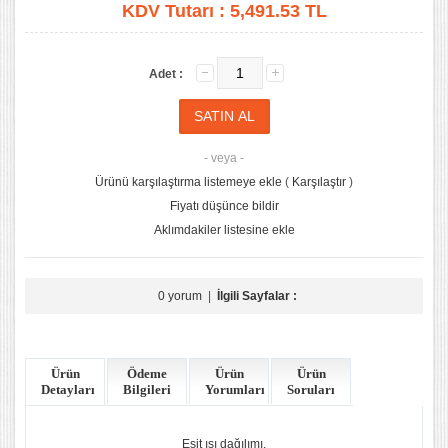
KDV Tutarı :
5,491.53 TL
Adet :
- veya -
Ürünü karşılaştırma listemeye ekle
(
Karşılaştır
)
Fiyatı düşünce bildir
Aklımdakiler listesine ekle
0 yorum
|
İlgili Sayfalar :
Ürün
Ödeme
Ürün
Ürün
Detayları
Bilgileri
Yorumları
Soruları
Eşit ısı dağılımı.