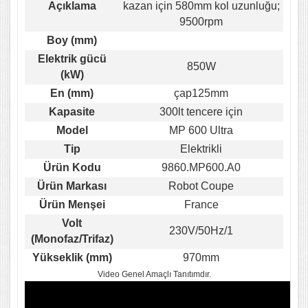
Açıklama
kazan için 580mm kol uzunluğu;
9500rpm
Boy (mm)
Elektrik gücü
850W
(kW)
En (mm)
çap125mm
Kapasite
300lt tencere için
Model
MP 600 Ultra
Tip
Elektrikli
Ürün Kodu
9860.MP600.A0
Ürün Markası
Robot Coupe
Ürün Menşei
France
Volt
230V/50Hz/1
(Monofaz/Trifaz)
Yükseklik (mm)
970mm
Video Genel Amaçlı Tanıtımdır.