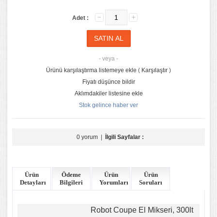
Adet :
- veya -
Ürünü karşılaştırma listemeye ekle
(
Karşılaştır
)
Fiyatı düşünce bildir
Aklımdakiler listesine ekle
Stok gelince haber ver
0 yorum
|
İlgili Sayfalar :
Ürün
Ödeme
Ürün
Ürün
Detayları
Bilgileri
Yorumları
Soruları
Robot Coupe El Mikseri, 300lt