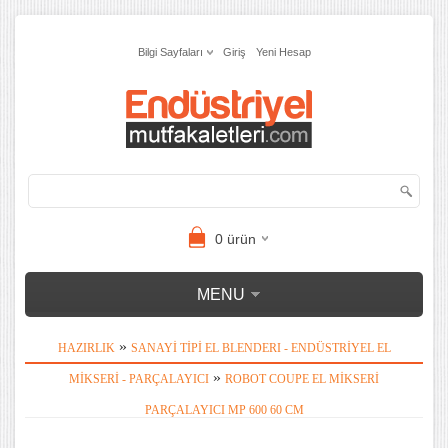
Bilgi Sayfaları
Giriş
Yeni Hesap
0
ürün
MENU
»
HAZIRLIK
SANAYI TIPI EL BLENDERI - ENDÜSTRIYEL EL
»
MIKSERI - PARÇALAYICI
ROBOT COUPE EL MIKSERI
PARÇALAYICI MP 600 60 CM