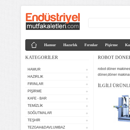
Hamur
Hazırlık
Fırınlar
Pişirme
Ka
KATEGORILER
ROBOT DÖNER
robot döner makinesi
HAMUR
döner,döner makinası f
HAZIRLIK
FIRINLAR
İLGILI ÜRÜNL
PIŞIRME
KAFE - BAR
TEMIZLIK
SOĞUTMALAR
TEŞHIR
TEZGAH&DAVLUMBAZ