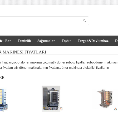
fe - Bar
Temizlik
Soğutmalar
Teşhir
Tezgah&Davlumbaz
D
 MAKINESI FIYATLARI
 fiyatları,robot döner makinası,otomatik döner robotu fiyatları,robot döner makinası 
iyatları sıfır,döner makinalarının fiyatları,döner makinası elektirikli fiyatları,n
ER