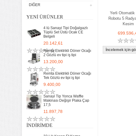
DIĞER
Yerli Otomatik
YENI ÜRÜNLER
Robotu 5 Radya
Kesim
4 lü Sanayi Tipi Doğalgazlı
Tüplü Set Üstü Ocak CE
699.596,
Belgeli
20.142,61
Remta Elektrikli Döner Ocağı
2 Gözlü ev tipi iş tipi
13.200,00
Remta Elektrikli Döner Ocağı
Tek Gözlü ev tipi iş tipi
9.400,00
Sanayi Tip Yonca Waffle
Makinası Değişir Plaka Çap
17,5
11.897,78
İNDIRIMDE