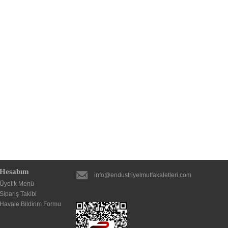
Hesabım
info@endustriyelmutfakaletleri.com
Üyelik Menü
Sipariş Takibi
Havale Bildirim Formu