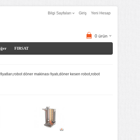
Bilgi Sayfaları
Giriş
Yeni Hesap
0
ürün
iğer
FIRSAT
fiyatları,robot döner makinası fıyatı,döner kesen robot,robot