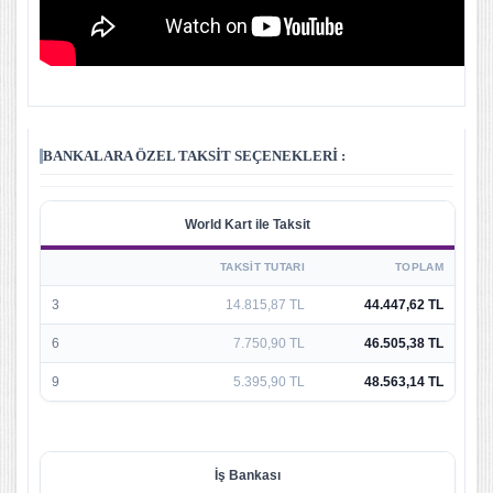
BANKALARA ÖZEL TAKSIT SEÇENEKLERI :
World Kart ile Taksit
TAKSIT TUTARI
TOPLAM
3
14.815,87 TL
44.447,62 TL
6
7.750,90 TL
46.505,38 TL
9
5.395,90 TL
48.563,14 TL
İş Bankası