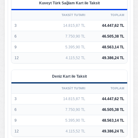
Kuveyt Türk Sağlam Kart ile Taksit
TAKSIT TUTARI
TOPLAM
3
14.815,87 TL
44.447,62 TL
6
7.750,90 TL
46.505,38 TL
9
5.395,90 TL
48.563,14 TL
12
4.115,52 TL
49.386,24 TL
Deniz Kart ile Taksit
TAKSIT TUTARI
TOPLAM
3
14.815,87 TL
44.447,62 TL
6
7.750,90 TL
46.505,38 TL
9
5.395,90 TL
48.563,14 TL
12
4.115,52 TL
49.386,24 TL