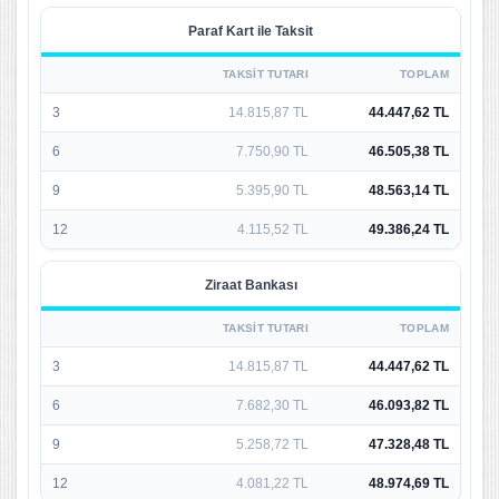
Paraf Kart ile Taksit
TAKSIT TUTARI
TOPLAM
3
14.815,87 TL
44.447,62 TL
6
7.750,90 TL
46.505,38 TL
9
5.395,90 TL
48.563,14 TL
12
4.115,52 TL
49.386,24 TL
Ziraat Bankası
TAKSIT TUTARI
TOPLAM
3
14.815,87 TL
44.447,62 TL
6
7.682,30 TL
46.093,82 TL
9
5.258,72 TL
47.328,48 TL
12
4.081,22 TL
48.974,69 TL