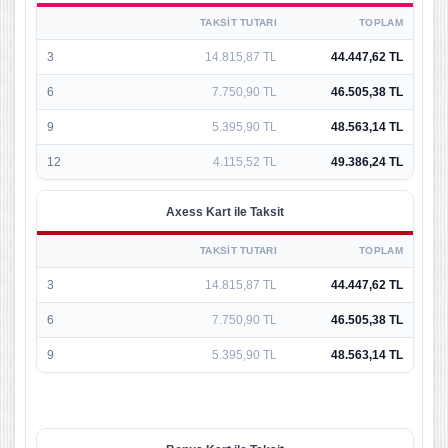
TAKSIT TUTARI
TOPLAM
3
14.815,87 TL
44.447,62 TL
6
7.750,90 TL
46.505,38 TL
9
5.395,90 TL
48.563,14 TL
12
4.115,52 TL
49.386,24 TL
Axess Kart ile Taksit
TAKSIT TUTARI
TOPLAM
3
14.815,87 TL
44.447,62 TL
6
7.750,90 TL
46.505,38 TL
9
5.395,90 TL
48.563,14 TL