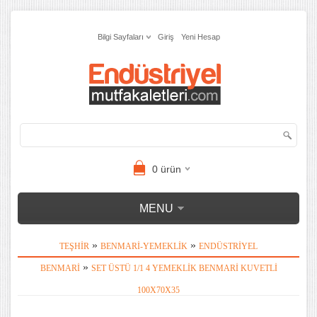
Bilgi Sayfaları
Giriş
Yeni Hesap
0
ürün
MENU
»
»
TEŞHIR
BENMARI-YEMEKLIK
ENDÜSTRIYEL
»
BENMARI
SET ÜSTÜ 1/1 4 YEMEKLIK BENMARI KUVETLI
100X70X35