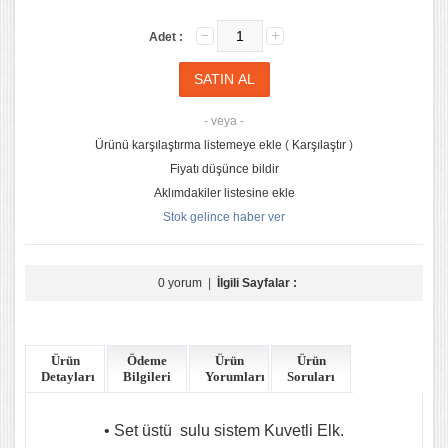
Adet :
- veya -
Ürünü karşılaştırma listemeye ekle
(
Karşılaştır
)
Fiyatı düşünce bildir
Aklımdakiler listesine ekle
Stok gelince haber ver
0 yorum
|
İlgili Sayfalar :
Ürün
Ödeme
Ürün
Ürün
Detayları
Bilgileri
Yorumları
Soruları
• Set üstü sulu sistem Kuvetli Elk.