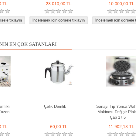
0 TL
23.010,00 TL
10.000,00 TL
NIN EN ÇOK SATANLARI
emlikli
Çelik Demlik
Sanayi Tip Yonca Waff
 Kazanı
Makinası Değişir Pla
Çap 17,5
0 TL
60,00 TL
11.902,13 TL