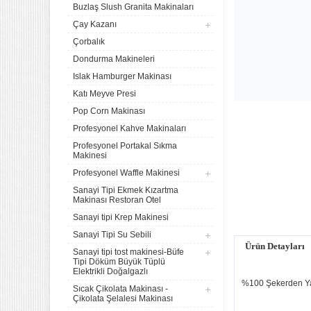
Buzlaş Slush Granita Makinaları
Çay Kazanı
Çorbalık
Dondurma Makineleri
Islak Hamburger Makinası
Katı Meyve Presi
Pop Corn Makinası
Profesyonel Kahve Makinaları
Profesyonel Portakal Sıkma
Makinesi
Profesyonel Waffle Makinesi
Sanayi Tipi Ekmek Kızartma
Makinası Restoran Otel
Sanayi tipi Krep Makinesi
Sanayi Tipi Su Sebili
Ürün Detayları
Sanayi tipi tost makinesi-Büfe
Tipi Döküm Büyük Tüplü
Elektrikli Doğalgazlı
4 lü Sanayi Tipi Doğalgazlı
Tüplü Set Üstü Ocak CE
%100 Şekerden Yapı
Sıcak Çikolata Makinası -
Belgeli
Çikolata Şelalesi Makinası
20.120,32