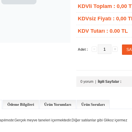
KDVli Toplam :
0,00
T
KDVsiz Fiyatı :
0,00
T
KDV Tutarı :
0.00 TL
Adet :
0 yorum
|
İlgili Sayfalar :
Ödeme Bilgileri
Ürün Yorumları
Ürün Soruları
lmıstır.Gerçek meyve taneleri içermektedir.Diğer satılanlar gibi Glikoz içermez