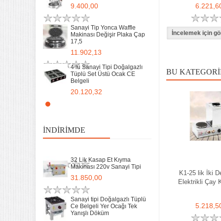
32 Lik Kasap Et Kıyma
9.400,00
6.221,6
Makinası 220v Sanayi Tipi
31.850,00
Sanayi Tip Yonca Waffle
Makinası Değişir Plaka Çap
17,5
Sanayi tipi Doğalgazlı Tüplü
Ce Belgeli Yer Ocağı Tek
11.902,13
Yanışlı Döküm
6.203,60
4 lü Sanayi Tipi Doğalgazlı
BU KATEGORI
Tüplü Set Üstü Ocak CE
Belgeli
70 Cm Yarı oluklu Doğalgazlı
Tüplü Ce Belgeli Döküm
20.120,32
Izgara
10.746,80
Remta Elektrikli Döner Ocağı
2 Gözlü ev tipi iş tipi
35 Kg un 50 kg Hamur Karma
13.200,00
Makinesi Yatık Kazan
İNDIRIMDE
Devirmeli Tekerlekli Ozay
Makina
Remta Elektrikli Döner Ocağı
22.925,00
Tek Gözlü ev tipi iş tipi
32 Lik Kasap Et Kıyma
9.400,00
Makinası 220v Sanayi Tipi
K1-25 lik İki D
31.850,00
Elektrikli Çay
Sanayi Tip Yonca Waffle
Makinası Değişir Plaka Çap
17,5
Sanayi tipi Doğalgazlı Tüplü
5.218,5
Ce Belgeli Yer Ocağı Tek
11.902,13
Yanışlı Döküm