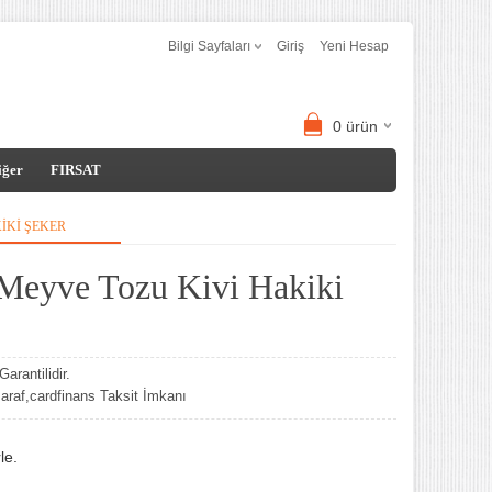
Bilgi Sayfaları
Giriş
Yeni Hesap
0
ürün
iğer
FIRSAT
IKI ŞEKER
 Meyve Tozu Kivi Hakiki
arantilidir.
af,cardfinans Taksit İmkanı
le.