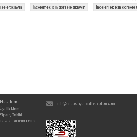
Hesabım
info@endustriyelmutfakaletleri.com
Üyelik Menü
Sipariş Takibi
Havale Bildirim Formu