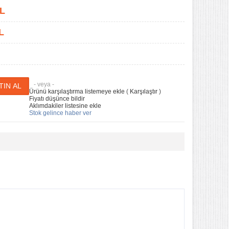
L
L
- veya -
Ürünü karşılaştırma listemeye ekle
(
Karşılaştır
)
Fiyatı düşünce bildir
Aklımdakiler listesine ekle
Stok gelince haber ver