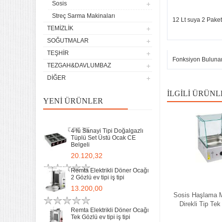
Sosis
Remta Elektrikli Döner Ocağı
Streç Sarma Makinaları
2 Gözlü ev tipi iş tipi
12 Lt suya 2 Paket 
TEMIZLIK
13.200,00
SOĞUTMALAR
Remta Elektrikli Döner Ocağı
TEŞHIR
Tek Gözlü ev tipi iş tipi
Fonksiyon Buluna
TEZGAH&DAVLUMBAZ
9.400,00
DIĞER
Sanayi Tip Yonca Waffle
İLGILI ÜRÜNL
Makinası Değişir Plaka Çap
YENI ÜRÜNLER
17,5
11.902,13
4 lü Sanayi Tipi Doğalgazlı
Tüplü Set Üstü Ocak CE
Belgeli
20.120,32
Remta Elektrikli Döner Ocağı
2 Gözlü ev tipi iş tipi
13.200,00
Sosis Haşlama 
Direkli Tip Tek
Remta Elektrikli Döner Ocağı
Tek Gözlü ev tipi iş tipi