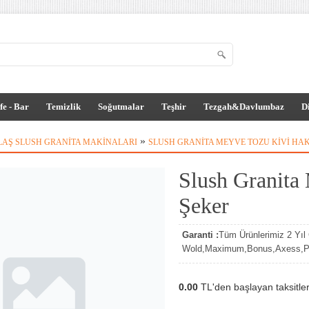
fe - Bar
Temizlik
Soğutmalar
Teşhir
Tezgah&Davlumbaz
D
»
LAŞ SLUSH GRANITA MAKINALARI
SLUSH GRANITA MEYVE TOZU KIVI HAK
Slush Granita
Şeker
Garanti :
Tüm Ürünlerimiz 2 Yıl G
Wold,Maximum,Bonus,Axess,Par
0.00
TL'den başlayan taksitler