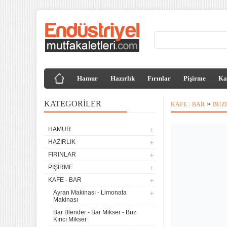
Hamur
Hazırlık
Fırınlar
Pişirme
Ka
KATEGORILER
»
KAFE - BAR
BUZ
HAMUR
HAZIRLIK
FIRINLAR
PIŞIRME
KAFE - BAR
Ayran Makinası - Limonata
Makinası
Bar Blender - Bar Mikser - Buz
Kırıcı Mikser