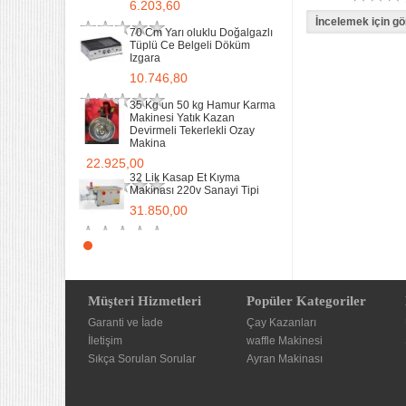
6.203,60
70 Cm Yarı oluklu Doğalgazlı
Tüplü Ce Belgeli Döküm
Izgara
10.746,80
35 Kg un 50 kg Hamur Karma
Makinesi Yatık Kazan
Devirmeli Tekerlekli Ozay
Makina
22.925,00
32 Lik Kasap Et Kıyma
Makinası 220v Sanayi Tipi
31.850,00
Sanayi tipi Doğalgazlı Tüplü
Ce Belgeli Yer Ocağı Tek
Yanışlı Döküm
6.203,60
Müşteri Hizmetleri
Popüler Kategoriler
Garanti ve İade
70 Cm Yarı oluklu Doğalgazlı
Çay Kazanları
Tüplü Ce Belgeli Döküm
İletişim
waffle Makinesi
Izgara
Sıkça Sorulan Sorular
Ayran Makinası
10.746,80
35 Kg un 50 kg Hamur Karma