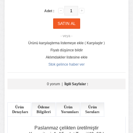
Adet :
- veya -
Ürünü karşılaştırma listemeye ekle
(
Karşılaştır
)
Fiyatı düşünce bildir
Aklımdakiler listesine ekle
Stok gelince haber ver
0 yorum
|
İlgili Sayfalar :
Ürün
Ödeme
Ürün
Ürün
Detayları
Bilgileri
Yorumları
Soruları
Paslanmaz çelikten üretilmiştir