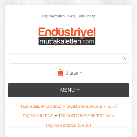
Bilgi Sayfaları
Giriş
Yeni Hesap
0
ürün
MENU
»
»
TEZGAH&DAVLUMBAZ
TAŞIMA ARABALARI
TEPSI
»
TAŞIMA ARABASI
TEK GÖZLÜ PATISERI TOPLAMA
TAŞIMA ARABASI 15 ADET