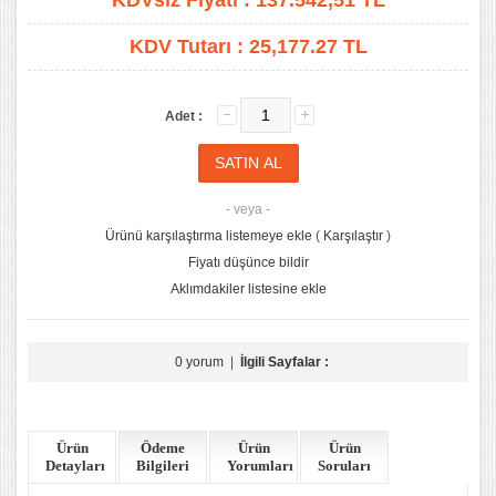
KDVsiz Fiyatı :
137.542,51
TL
KDV Tutarı :
25,177.27 TL
Adet :
- veya -
Ürünü karşılaştırma listemeye ekle
(
Karşılaştır
)
Fiyatı düşünce bildir
Aklımdakiler listesine ekle
0 yorum
|
İlgili Sayfalar :
Ürün
Ödeme
Ürün
Ürün
Detayları
Bilgileri
Yorumları
Soruları