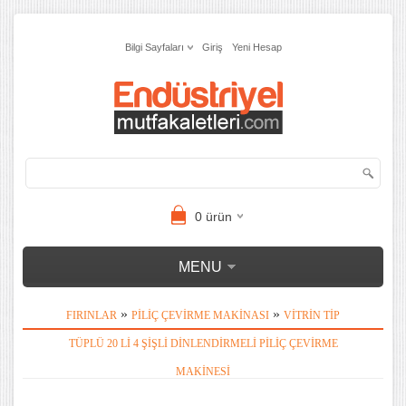
Bilgi Sayfaları
Giriş
Yeni Hesap
0
ürün
MENU
»
»
FIRINLAR
PILIÇ ÇEVIRME MAKINASI
VITRIN TIP
TÜPLÜ 20 LI 4 ŞIŞLI DINLENDIRMELI PILIÇ ÇEVIRME
MAKINESI