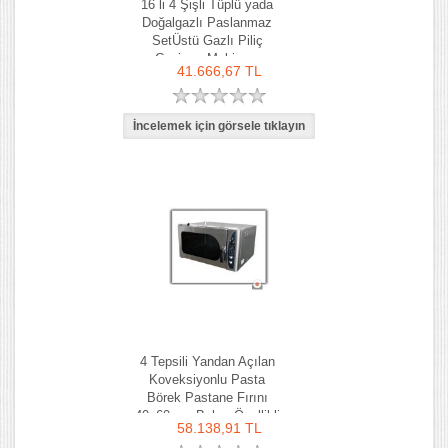
16 li 4 Şişli Tüplü yada
Doğalgazlı Paslanmaz
SetÜstü Gazlı Piliç
Çevirme Makinası
41.666,67 TL
4 Tepsili Yandan Açılan
Koveksiyonlu Pasta
Börek Pastane Fırını
40x60 cm Buhar Özellikli
58.138,91 TL