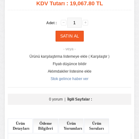
KDV Tutarı :
19,067.80 TL
Adet :
- veya -
Ürünü karşılaştırma listemeye ekle
(
Karşılaştır
)
Fiyatı düşünce bildir
Aklımdakiler listesine ekle
Stok gelince haber ver
0 yorum
|
İlgili Sayfalar :
Ürün
Ödeme
Ürün
Ürün
Detayları
Bilgileri
Yorumları
Soruları