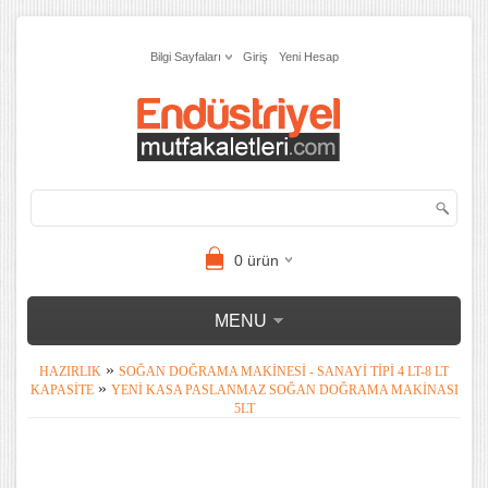
Bilgi Sayfaları
Giriş
Yeni Hesap
0
ürün
MENU
»
HAZIRLIK
SOĞAN DOĞRAMA MAKINESI - SANAYI TIPI 4 LT-8 LT
»
KAPASITE
YENI KASA PASLANMAZ SOĞAN DOĞRAMA MAKINASI
5LT