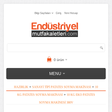
Bilgi Sayfaları
Giriş
Yeni Hesap
0
ürün
MENU
»
»
HAZIRLIK
SANAYI TIPI PATATES SOYMA MAKINASI
10
»
KG PATATES SOYMA MAKINASI
10 KG EKO PATATES
SOYMA MAKINESI 380V