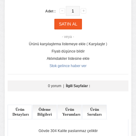
Adet :
- veya -
Ürünü karşılaştırma listemeye ekle
(
Karşılaştır
)
Fiyatı düşünce bildir
Aklımdakiler listesine ekle
Stok gelince haber ver
0 yorum
|
İlgili Sayfalar :
Ürün
Ödeme
Ürün
Ürün
Detayları
Bilgileri
Yorumları
Soruları
Gövde 304 Kalite paslanmaz çeliktir