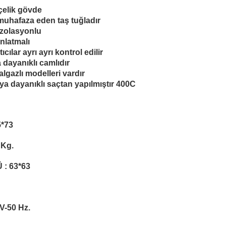
çelik gövde
 muhafaza eden taş tuğladır
 izolasyonlu
ınlatmalı
ıtıcılar ayrı ayrı kontrol edilir
a dayanıklı camlıdır
lgazlı modelleri vardır
ısıya dayanıklı saçtan yapılmıştır 400C
5*73
 Kg.
: 63*63
V-50 Hz.