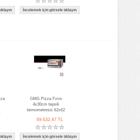
zza
GMG Pizza Fırını
4x30cm tepsili
termometresiz 62x62
i
59.532,47 TL