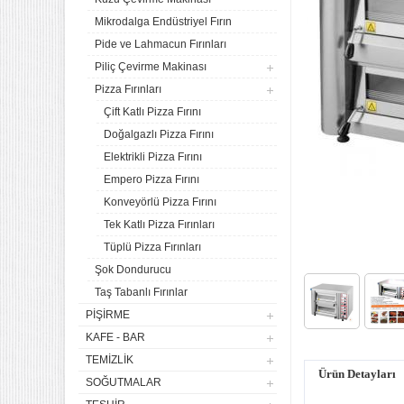
Mikrodalga Endüstriyel Fırın
Pide ve Lahmacun Fırınları
Piliç Çevirme Makinası
Pizza Fırınları
Çift Katlı Pizza Fırını
Doğalgazlı Pizza Fırını
Elektrikli Pizza Fırını
Empero Pizza Fırını
Konveyörlü Pizza Fırını
Tek Katlı Pizza Fırınları
Tüplü Pizza Fırınları
4 lü Sanayi Tipi Doğalgazlı
Şok Dondurucu
Tüplü Set Üstü Ocak CE
Belgeli
Taş Tabanlı Fırınlar
20.133,19
PIŞIRME
Remta Elektrikli Döner Ocağı
KAFE - BAR
2 Gözlü ev tipi iş tipi
TEMIZLIK
13.200,00
Ürün Detayları
SOĞUTMALAR
Remta Elektrikli Döner Ocağı