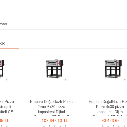
madi
ER
lı Pizza
Empero DoğalGazlı Pizza
Empero DoğalGazlı Pi
stergeli
Fırını 6x30 pizza
Fırını 4x30 pizza
iteli CE
kapasitesi Dijital
kapasitesi Dijital
Göstergeli CE Belgeli
Göstergeli CE Belgel
35 TL
107.647,13 TL
90.423,65 TL