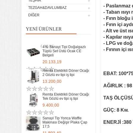
TEŞHIR
Tek Gözlü ev tipi iş tipi
- Paslanmaz 
TEZGAH&DAVLUMBAZ
9.400,00
- Taban ısıyı
DIĞER
- Fırın bloğu
Sanayi Tip Yonca Waffle
- Fırın içi ayd
Makinası Değişir Plaka Çap
YENI ÜRÜNLER
- Alt ve üst ıs
17,5
- Kapılar ısıy
11.893,40
- LPG ve doğa
4 lü Sanayi Tipi Doğalgazlı
- Fırının içi 
Tüplü Set Üstü Ocak CE
Belgeli
20.133,19
Remta Elektrikli Döner Ocağı
EBAT: 100*7
2 Gözlü ev tipi iş tipi
13.200,00
AĞIRLIK : 98
Remta Elektrikli Döner Ocağı
TAŞ ÖLÇÜSÜ 
Tek Gözlü ev tipi iş tipi
32 Lik Kasap Et Kıyma
9.400,00
Makinası 220v Sanayi Tipi
GÜÇ: 8 Kw.
31.850,00
Sanayi Tip Yonca Waffle
ENERJİ :380 
Makinası Değişir Plaka Çap
17,5
Sanayi tipi Doğalgazlı Tüplü
Ce Belgeli Yer Ocağı Tek