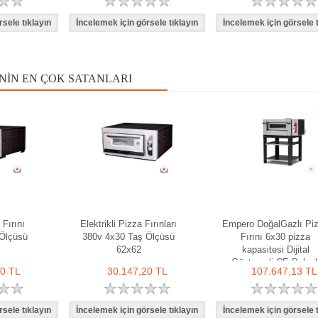
NIN EN ÇOK SATANLARI
 Fırını
Elektrikli Pizza Fırınları
Empero DoğalGazlı Pi
Ölçüsü
380v 4x30 Taş Ölçüsü
Fırını 6x30 pizza
62x62
kapasitesi Dijital
Göstergeli CE Belgel
40 TL
30.147,20 TL
107.647,13 TL