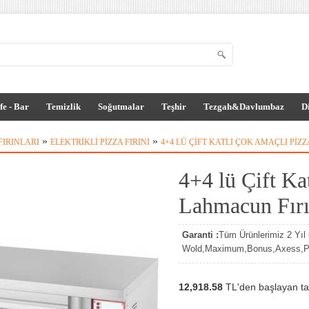
fe - Bar
Temizlik
Soğutmalar
Teşhir
Tezgah&Davlumbaz
D
»
»
FIRINLARI
ELEKTRIKLI PIZZA FIRINI
4+4 LÜ ÇIFT KATLI ÇOK AMAÇLI PIZ
4+4 lü Çift Ka
Lahmacun Fırın
Garanti :
Tüm Ürünlerimiz 2 Yıl G
Wold,Maximum,Bonus,Axess,Par
12,918.58
TL'den başlayan tak