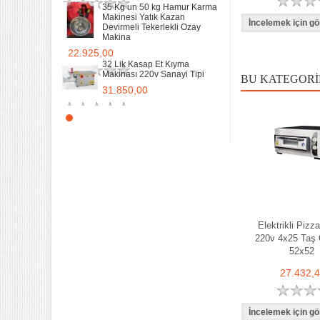
35 Kg un 50 kg Hamur Karma
Makinesi Yatık Kazan
Devirmeli Tekerlekli Ozay
Makina
22.925,00
32 Lik Kasap Et Kıyma
Makinası 220v Sanayi Tipi
BU KATEGORI
31.850,00
Sanayi tipi Doğalgazlı Tüplü
Ce Belgeli Yer Ocağı Tek
Yanışlı Döküm
6.203,60
70 Cm Yarı oluklu Doğalgazlı
Tüplü Ce Belgeli Döküm
Izgara
10.746,80
Elektrikli Pizza
35 Kg un 50 kg Hamur Karma
220v 4x25 Taş 
Makinesi Yatık Kazan
52x52
Devirmeli Tekerlekli Ozay
Makina
27.432,
22.925,00