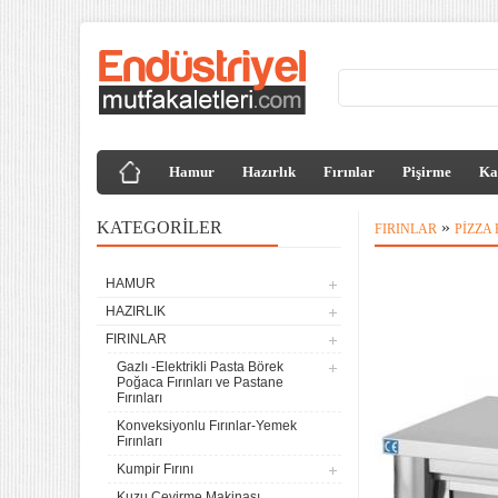
Hamur
Hazırlık
Fırınlar
Pişirme
Ka
KATEGORILER
»
FIRINLAR
PIZZA 
HAMUR
HAZIRLIK
FIRINLAR
Gazlı -Elektrikli Pasta Börek
Poğaca Fırınları ve Pastane
Fırınları
Konveksiyonlu Fırınlar-Yemek
Fırınları
Kumpir Fırını
Kuzu Çevirme Makinası