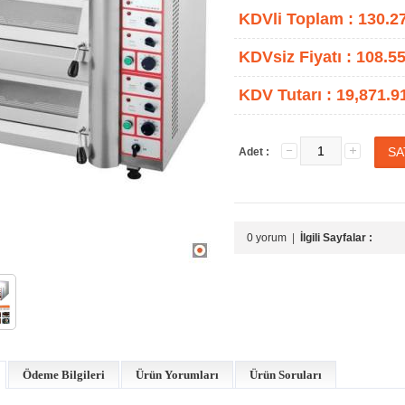
KDVli Toplam :
130.2
KDVsiz Fiyatı :
108.55
KDV Tutarı :
19,871.9
Adet :
0 yorum
|
İlgili Sayfalar :
Ödeme Bilgileri
Ürün Yorumları
Ürün Soruları