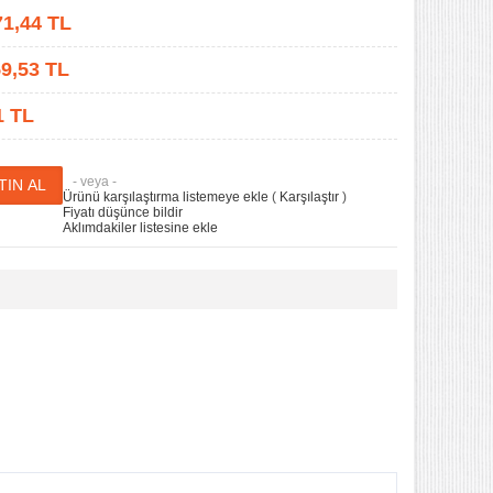
71,44
TL
9,53
TL
1 TL
- veya -
Ürünü karşılaştırma listemeye ekle
(
Karşılaştır
)
Fiyatı düşünce bildir
Aklımdakiler listesine ekle