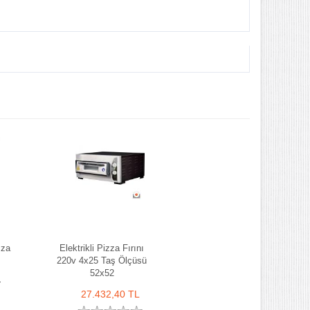
zza
Elektrikli Pizza Fırını
220v 4x25 Taş Ölçüsü
52x52
i
27.432,40 TL