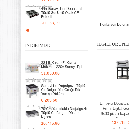
11.893,40
Yanışlı Döküm
6.203,60
4 lü Sanayi Tipi Doğalgazlı
Tüplü Set Üstü Ocak CE
Belgeli
70 Cm Yarı oluklu Doğalgazlı
Tüplü Ce Belgeli Döküm
20.133,19
Fonksiyon Buluna
Izgara
10.746,80
Remta Elektrikli Döner Ocağı
2 Gözlü ev tipi iş tipi
35 Kg un 50 kg Hamur Karma
13.200,00
Makinesi Yatık Kazan
İLGILI ÜRÜNL
İNDIRIMDE
Devirmeli Tekerlekli Ozay
Makina
Remta Elektrikli Döner Ocağı
22.925,00
Tek Gözlü ev tipi iş tipi
32 Lik Kasap Et Kıyma
9.400,00
Makinası 220v Sanayi Tipi
31.850,00
Sanayi Tip Yonca Waffle
Makinası Değişir Plaka Çap
17,5
Sanayi tipi Doğalgazlı Tüplü
Ce Belgeli Yer Ocağı Tek
11.893,40
Yanışlı Döküm
6.203,60
Empero DoğalGaz
Fırını Dijital Gö
70 Cm Yarı oluklu Doğalgazlı
Tüplü Ce Belgeli Döküm
9x30 pizza kapas
Izgara
Belgeli
137.788,
10.746,80