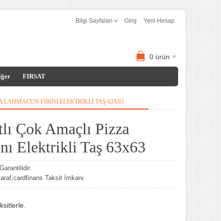
Bilgi Sayfaları
Giriş
Yeni Hesap
0
ürün
iğer
FIRSAT
ZA LAHMACUN FIRINI ELEKTRIKLI TAŞ 63X63
tlı Çok Amaçlı Pizza
ı Elektrikli Taş 63x63
arantilidir.
af,cardfinans Taksit İmkanı
sitlerle.