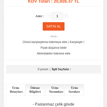
KDV Tutarı :
20,926.37 TL
Adet :
- veya -
Ürünü karşılaştırma listemeye ekle
(
Karşılaştır
)
Fiyatı düşünce bildir
Aklımdakiler listesine ekle
0 yorum
|
İlgili Sayfalar :
Ürün
Ödeme
Ürün
Ürün
Detayları
Bilgileri
Yorumları
Soruları
- Paslanmaz çelik gövde