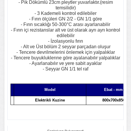
- Pik Dökümlü 23cm pleytler yuvarlaktır.(resim
temsilidir)
- 3 Kademeli kontrol edilebiler
- Fırın ölçüleri GN 2/2 - GN 1/1 göre
- Fırın sıcaklığı 50-300°C arası ayarlanabilir
- Fırın içi rezistanslar alt ve üst olarak ayrı ayrı kontrol
edilebilir
- İzolasyonlu fırın
- Alt ve Üst bölüm 2 seyyar parçadan oluşur
- Tencere devrilmelerini önlemek için yalpalıklar
- Tencere buyukluklerıne göre ayalanabılır yalpalıklar
- Ayarlanabılır ve yere sabit ayaklar
- Seyyar GN 1/1 tel raf
Model
Ebat - mm
Elektrikli Kuzine
800x700x850