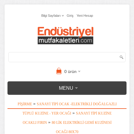
Bilgi Sayfaları
Giriş
Yeni Hesap
0
ürün
MENU
»
PIŞIRME
SANAYI TIPI OCAK -ELEKTRIKLI DOĞALGAZLI
»
TÜPLÜ KUZINE - YER OCAĞI
SANAYI TIPI KUZINE
»
OCAKLI FIRIN
80 LIK ELEKTRIKLI GEMI KUZINESI
OCAĞI 80X70