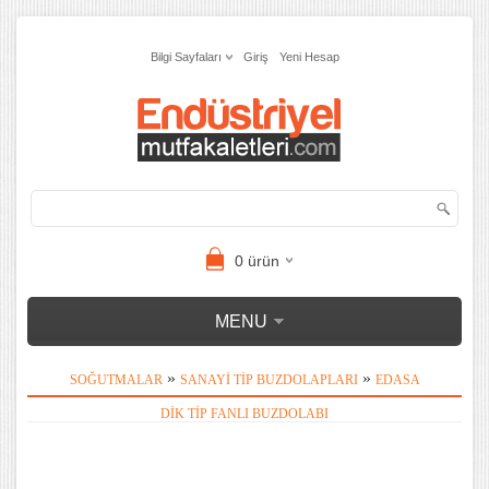
Bilgi Sayfaları
Giriş
Yeni Hesap
0
ürün
MENU
»
»
SOĞUTMALAR
SANAYI TIP BUZDOLAPLARI
EDASA
DIK TIP FANLI BUZDOLABI