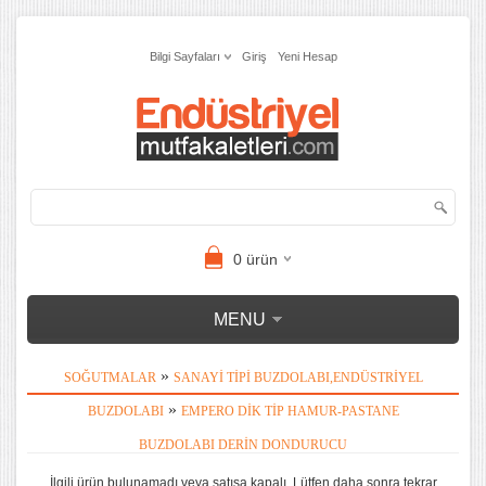
Bilgi Sayfaları
Giriş
Yeni Hesap
0
ürün
MENU
»
SOĞUTMALAR
SANAYI TIPI BUZDOLABI,ENDÜSTRIYEL
»
BUZDOLABI
EMPERO DIK TIP HAMUR-PASTANE
BUZDOLABI DERIN DONDURUCU
İlgili ürün bulunamadı veya satışa kapalı. Lütfen daha sonra tekrar