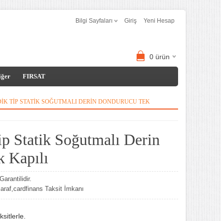
Bilgi Sayfaları
Giriş
Yeni Hesap
0
ürün
iğer
FIRSAT
IK TIP STATIK SOĞUTMALI DERIN DONDURUCU TEK
p Statik Soğutmalı Derin
 Kapılı
arantilidir.
af,cardfinans Taksit İmkanı
sitlerle.