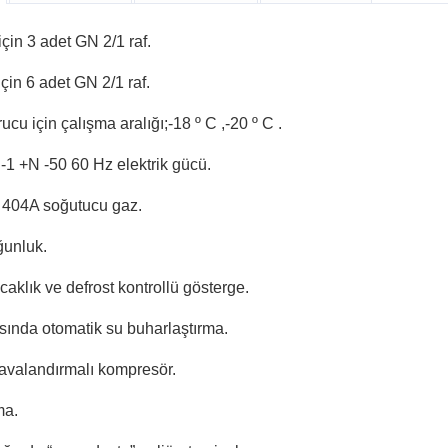
 için 3 adet GN 2/1 raf.
 için 6 adet GN 2/1 raf.
ucu için çalışma aralığı;-18 º C ,-20 º C .
 -1 +N -50 60 Hz elektrik gücü.
, 404A soğutucu gaz.
ğunluk.
ıcaklık ve defrost kontrollü gösterge.
sında otomatik su buharlaştırma.
havalandırmalı kompresör.
ma.