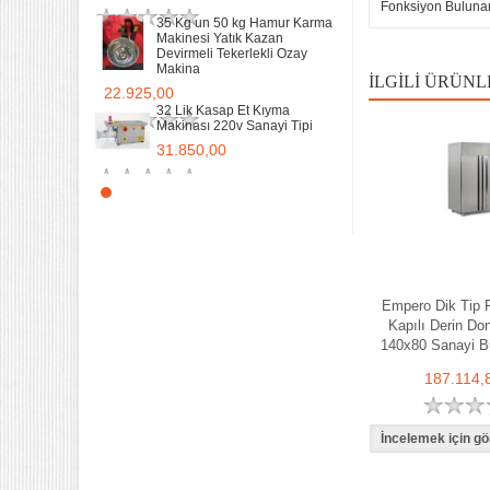
Fonksiyon Buluna
35 Kg un 50 kg Hamur Karma
Makinesi Yatık Kazan
Devirmeli Tekerlekli Ozay
Makina
İLGILI ÜRÜNL
22.925,00
32 Lik Kasap Et Kıyma
Makinası 220v Sanayi Tipi
31.850,00
Sanayi tipi Doğalgazlı Tüplü
Ce Belgeli Yer Ocağı Tek
Yanışlı Döküm
6.203,60
70 Cm Yarı oluklu Doğalgazlı
Tüplü Ce Belgeli Döküm
Empero Dik Tip F
Izgara
Kapılı Derin Do
10.746,80
140x80 Sanayi B
35 Kg un 50 kg Hamur Karma
187.114,
Makinesi Yatık Kazan
Devirmeli Tekerlekli Ozay
Makina
22.925,00