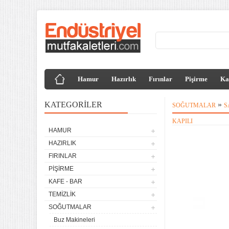
Hamur
Hazırlık
Fırınlar
Pişirme
Ka
KATEGORILER
»
SOĞUTMALAR
S
KAPILI
HAMUR
HAZIRLIK
FIRINLAR
PIŞIRME
KAFE - BAR
TEMIZLIK
SOĞUTMALAR
Buz Makineleri