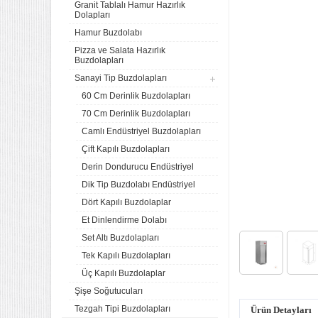
Granit Tablalı Hamur Hazırlık
Dolapları
Hamur Buzdolabı
Pizza ve Salata Hazırlık
Buzdolapları
Sanayi Tip Buzdolapları
60 Cm Derinlik Buzdolapları
70 Cm Derinlik Buzdolapları
Camlı Endüstriyel Buzdolapları
Çift Kapılı Buzdolapları
Derin Dondurucu Endüstriyel
Dik Tip Buzdolabı Endüstriyel
Dört Kapılı Buzdolaplar
4 lü Sanayi Tipi Doğalgazlı
Et Dinlendirme Dolabı
Tüplü Set Üstü Ocak CE
Belgeli
Set Altı Buzdolapları
20.120,32
Tek Kapılı Buzdolapları
Remta Elektrikli Döner Ocağı
Üç Kapılı Buzdolaplar
2 Gözlü ev tipi iş tipi
Şişe Soğutucuları
13.200,00
Tezgah Tipi Buzdolapları
Ürün Detayları