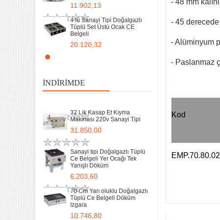
- 48 mm kalınl
Ce Belgeli Yer Ocağı Tek
11.902,13
Yanışlı Döküm
6.203,60
4 lü Sanayi Tipi Doğalgazlı
- 45 derecede 
Tüplü Set Üstü Ocak CE
Belgeli
70 Cm Yarı oluklu Doğalgazlı
Tüplü Ce Belgeli Döküm
- Alüminyum pa
20.120,32
Izgara
10.746,80
Remta Elektrikli Döner Ocağı
- Paslanmaz ç
2 Gözlü ev tipi iş tipi
35 Kg un 50 kg Hamur Karma
13.200,00
Makinesi Yatık Kazan
İNDIRIMDE
Devirmeli Tekerlekli Ozay
Makina
Remta Elektrikli Döner Ocağı
22.925,00
Tek Gözlü ev tipi iş tipi
32 Lik Kasap Et Kıyma
Kod
9.400,00
Makinası 220v Sanayi Tipi
31.850,00
Sanayi Tip Yonca Waffle
Makinası Değişir Plaka Çap
17,5
Sanayi tipi Doğalgazlı Tüplü
EMP.70.80.0
Ce Belgeli Yer Ocağı Tek
11.902,13
Yanışlı Döküm
6.203,60
70 Cm Yarı oluklu Doğalgazlı
Tüplü Ce Belgeli Döküm
Izgara
10.746,80