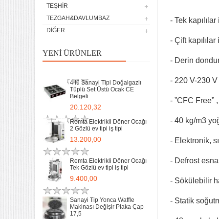
Remta Elektrikli Döner Ocağı
TEŞHIR
Tek Gözlü ev tipi iş tipi
TEZGAH&DAVLUMBAZ
- Tek kapılılar
9.400,00
DIĞER
- Çift kapılılar
Sanayi Tip Yonca Waffle
Makinası Değişir Plaka Çap
YENI ÜRÜNLER
17,5
- Derin dondur
11.902,13
- 220 V-230 V
4 lü Sanayi Tipi Doğalgazlı
Tüplü Set Üstü Ocak CE
Belgeli
- ”CFC Free” 
20.120,32
- 40 kg/m3 yo
Remta Elektrikli Döner Ocağı
2 Gözlü ev tipi iş tipi
13.200,00
- Elektronik, s
- Defrost esna
Remta Elektrikli Döner Ocağı
Tek Gözlü ev tipi iş tipi
32 Lik Kasap Et Kıyma
9.400,00
- Sökülebilir 
Makinası 220v Sanayi Tipi
31.850,00
Sanayi Tip Yonca Waffle
- Statik soğut
Makinası Değişir Plaka Çap
17,5
Sanayi tipi Doğalgazlı Tüplü