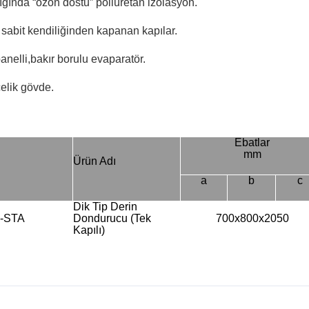
ığında “ozon dostu” poliüretan izolasyon.
sabit kendiliğinden kapanan kapılar.
nelli,bakır borulu evaparatör.
elik gövde.
Ebatlar
mm
Ürün Adı
a
b
c
Dik Tip Derin
2-STA
Dondurucu (Tek
700x800x2050
Kapılı)