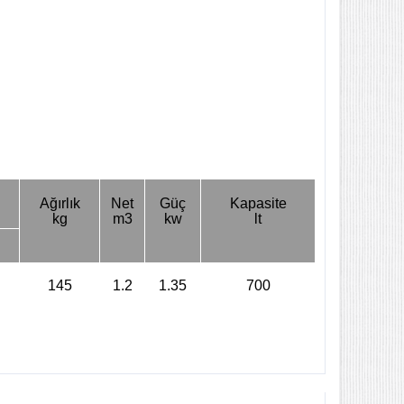
Ağırlık
Net
Güç
Kapasite
kg
m3
kw
lt
145
1.2
1.35
700