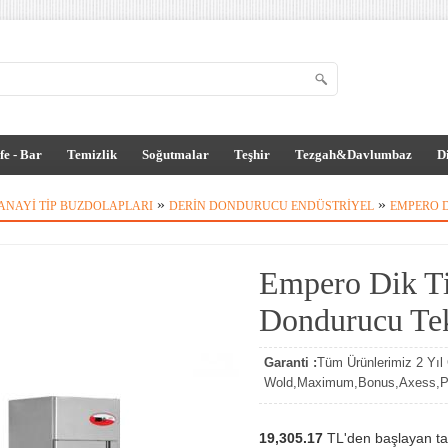
fe - Bar
Temizlik
Soğutmalar
Teşhir
Tezgah&Davlumbaz
D
»
»
ANAYI TIP BUZDOLAPLARI
DERIN DONDURUCU ENDÜSTRIYEL
EMPERO D
Empero Dik Ti
Dondurucu Tek
Garanti :
Tüm Ürünlerimiz 2 Yıl G
Wold,Maximum,Bonus,Axess,Par
19,305.17
TL'den başlayan tak