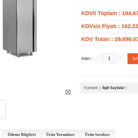
KDVli Toplam :
194.6
KDVsiz Fiyatı :
162.22
KDV Tutarı :
29,696.0
Adet :
0 yorum
|
İlgili Sayfalar :
Ödeme Bilgileri
Ürün Yorumları
Ürün Soruları