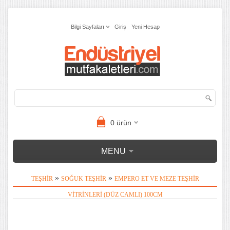
Bilgi Sayfaları
Giriş
Yeni Hesap
0
ürün
MENU
»
»
TEŞHIR
SOĞUK TEŞHIR
EMPERO ET VE MEZE TEŞHIR
VITRINLERI (DÜZ CAMLI) 100CM