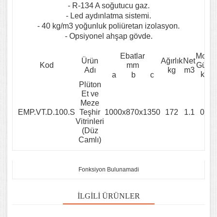
- R-134 A soğutucu gaz.
- Led aydınlatma sistemi.
- 40 kg/m3 yoğunluk poliüretan izolasyon.
- Opsiyonel ahşap gövde.
Ebatlar
Motor
Ürün
Ağırlık
Net
Kod
mm
Gücü
Adı
kg
m3
kw
a
b
c
Plüton
Et ve
Meze
EMP.VT.D.100.S
Teşhir
1000x870x1350
172
1.1
0.5
Vitrinleri
(Düz
Camlı)
Fonksiyon Bulunamadi
İLGILI ÜRÜNLER