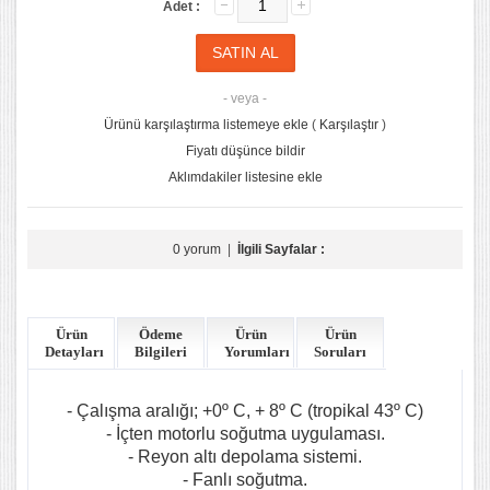
Adet :
- veya -
Ürünü karşılaştırma listemeye ekle
(
Karşılaştır
)
Fiyatı düşünce bildir
Aklımdakiler listesine ekle
0 yorum
|
İlgili Sayfalar :
Ürün
Ödeme
Ürün
Ürün
Detayları
Bilgileri
Yorumları
Soruları
- Çalışma aralığı; +0º C, + 8º C (tropikal 43º C)
- İçten motorlu soğutma uygulaması.
- Reyon altı depolama sistemi.
- Fanlı soğutma.