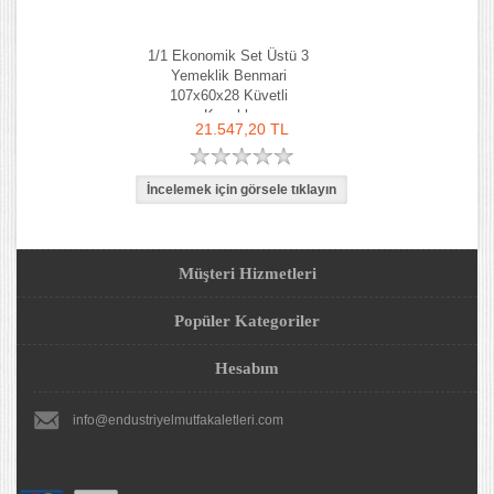
1/1 Ekonomik Set Üstü 3
Yemeklik Benmari
107x60x28 Küvetli
Kapaklı
21.547,20 TL
Müşteri Hizmetleri
Popüler Kategoriler
Hesabım
info@endustriyelmutfakaletleri.com