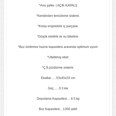
*Ana şalter. ( AÇIK-KAPALI)
*Kendinden temizleme sistemi.
*Kolay erişelebilir iç parçalar.
*Düşük elektrik ve su tüketimi.
*Buz üretimive hazne kapasitesi arasında optimum uyum.
*Ufaltılmış ebet.
*Ç,ft çözdürme sistemi.
Ebatlar.......53x45x33 cm
Güç.......0.3 kw
Depolama Kapasitesi.....6.5 kg
Buz Kapasitesi....1300 adet