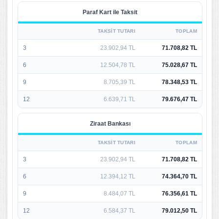
Paraf Kart ile Taksit
TAKSIT TUTARI
TOPLAM
3
23.902,94 TL
71.708,82 TL
6
12.504,78 TL
75.028,67 TL
9
8.705,39 TL
78.348,53 TL
12
6.639,71 TL
79.676,47 TL
Ziraat Bankası
TAKSIT TUTARI
TOPLAM
3
23.902,94 TL
71.708,82 TL
6
12.394,12 TL
74.364,70 TL
9
8.484,07 TL
76.356,61 TL
12
6.584,37 TL
79.012,50 TL