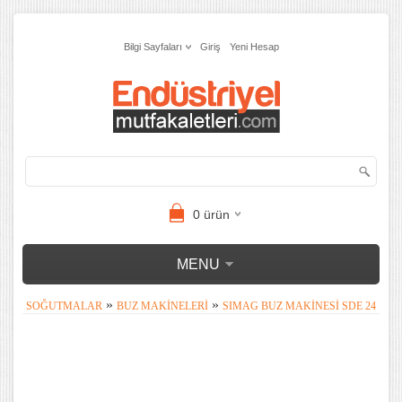
Bilgi Sayfaları
Giriş
Yeni Hesap
0
ürün
MENU
»
»
SOĞUTMALAR
BUZ MAKINELERI
SIMAG BUZ MAKINESI SDE 24