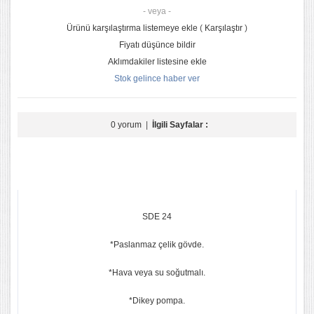
- veya -
Ürünü karşılaştırma listemeye ekle
(
Karşılaştır
)
Fiyatı düşünce bildir
Aklımdakiler listesine ekle
Stok gelince haber ver
0 yorum
|
İlgili Sayfalar :
SDE 24
*Paslanmaz çelik gövde.
*Hava veya su soğutmalı.
*Dikey pompa.