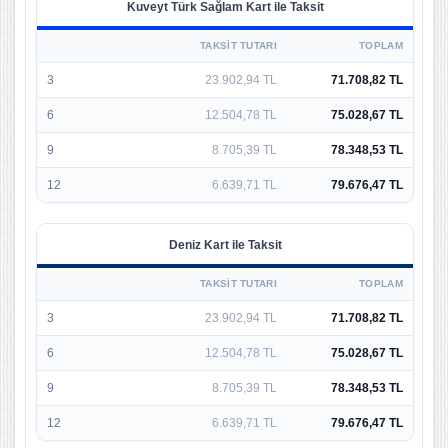
Kuveyt Türk Sağlam Kart ile Taksit
TAKSIT TUTARI
TOPLAM
3
23.902,94 TL
71.708,82 TL
6
12.504,78 TL
75.028,67 TL
9
8.705,39 TL
78.348,53 TL
12
6.639,71 TL
79.676,47 TL
Deniz Kart ile Taksit
TAKSIT TUTARI
TOPLAM
3
23.902,94 TL
71.708,82 TL
6
12.504,78 TL
75.028,67 TL
9
8.705,39 TL
78.348,53 TL
12
6.639,71 TL
79.676,47 TL