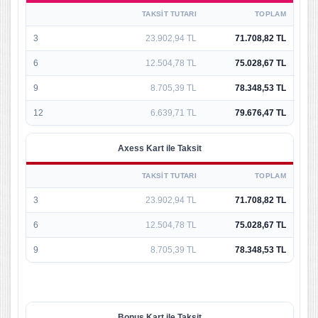
TAKSIT TUTARI
TOPLAM
3
23.902,94 TL
71.708,82 TL
6
12.504,78 TL
75.028,67 TL
9
8.705,39 TL
78.348,53 TL
12
6.639,71 TL
79.676,47 TL
Axess Kart ile Taksit
TAKSIT TUTARI
TOPLAM
3
23.902,94 TL
71.708,82 TL
6
12.504,78 TL
75.028,67 TL
9
8.705,39 TL
78.348,53 TL
Bonus Kart ile Taksit