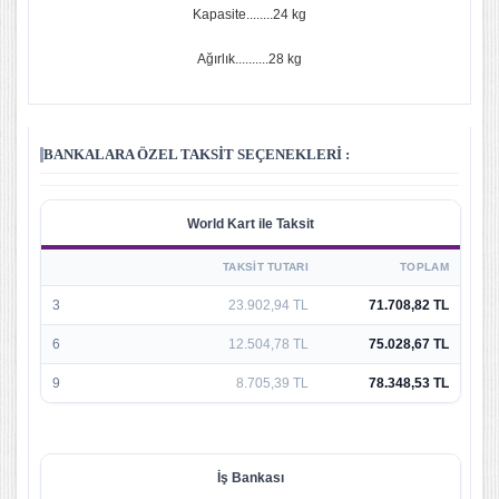
Kapasite........24 kg
Ağırlık..........28 kg
BANKALARA ÖZEL TAKSIT SEÇENEKLERI :
World Kart ile Taksit
TAKSIT TUTARI
TOPLAM
3
23.902,94 TL
71.708,82 TL
6
12.504,78 TL
75.028,67 TL
9
8.705,39 TL
78.348,53 TL
İş Bankası