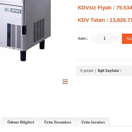
KDVsiz Fiyatı :
75.534
KDV Tutarı :
13,826.7
Adet :
0 yorum
|
İlgili Sayfalar :
Ödeme Bilgileri
Ürün Yorumları
Ürün Soruları