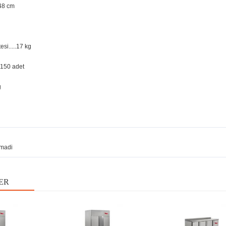
x48 cm
si.....17 kg
2150 adet
g
madi
ER