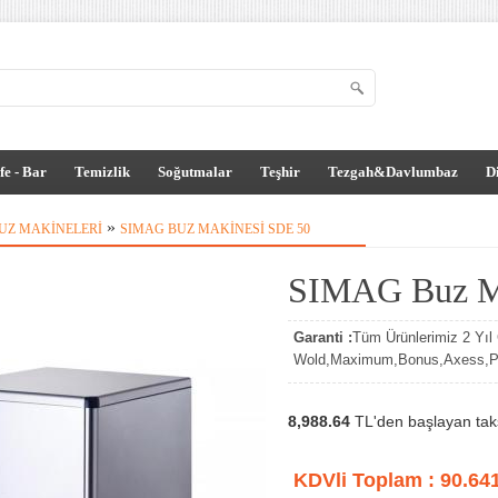
fe - Bar
Temizlik
Soğutmalar
Teşhir
Tezgah&Davlumbaz
D
»
UZ MAKINELERI
SIMAG BUZ MAKINESI SDE 50
SIMAG Buz M
Garanti :
Tüm Ürünlerimiz 2 Yıl G
Wold,Maximum,Bonus,Axess,Par
8,988.64
TL'den başlayan taksi
KDVli Toplam :
90.64