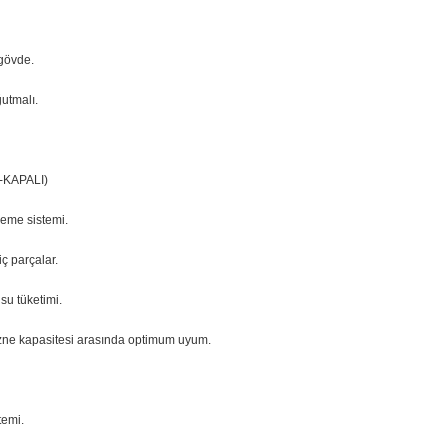
gövde.
utmalı.
K-KAPALI)
eme sistemi.
iç parçalar.
su tüketimi.
zne kapasitesi arasında optimum uyum.
temi.