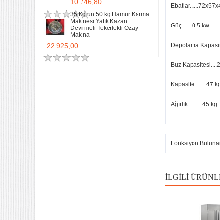
10.746,80
Ebatlar......72x57
35 Kg un 50 kg Hamur Karma
Makinesi Yatık Kazan
Güç.......0.5 kw
Devirmeli Tekerlekli Ozay
Makina
22.925,00
Depolama Kapasite
Buz Kapasitesi....
Kapasite........47 k
Ağırlık..........45 kg
Fonksiyon Buluna
İLGILI ÜRÜNL