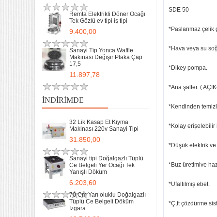
SDE 50
Remta Elektrikli Döner Ocağı
Tek Gözlü ev tipi iş tipi
*Paslanmaz çelik 
9.400,00
*Hava veya su soğ
Sanayi Tip Yonca Waffle
Makinası Değişir Plaka Çap
17,5
*Dikey pompa.
11.897,78
*Ana şalter. ( AÇI
İNDIRIMDE
*Kendinden temizl
32 Lik Kasap Et Kıyma
*Kolay erişelebilir 
Makinası 220v Sanayi Tipi
31.850,00
*Düşük elektrik ve 
Sanayi tipi Doğalgazlı Tüplü
*Buz üretimive ha
Ce Belgeli Yer Ocağı Tek
Yanışlı Döküm
6.203,60
*Ufaltılmış ebet.
70 Cm Yarı oluklu Doğalgazlı
Tüplü Ce Belgeli Döküm
*Ç,ft çözdürme sis
Izgara