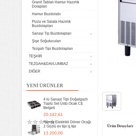
Granit Tablalı Hamur Hazırlık
Dolapları
Hamur Buzdolabı
Pizza ve Salata Hazırlık
Buzdolapları
Sanayi Tip Buzdolapları
Şişe Soğutucuları
Tezgah Tipi Buzdolapları
TEŞHIR
TEZGAH&DAVLUMBAZ
DIĞER
YENI ÜRÜNLER
4 lü Sanayi Tipi Doğalgazlı
Tüplü Set Üstü Ocak CE
Belgeli
20.142,61
Remta Elektrikli Döner Ocağı
Ürün Detayları
2 Gözlü ev tipi iş tipi
13.200,00