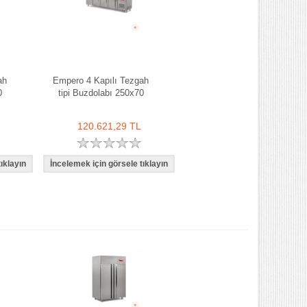
ah
Empero 4 Kapılı Tezgah
0
tipi Buzdolabı 250x70
120.621,29 TL