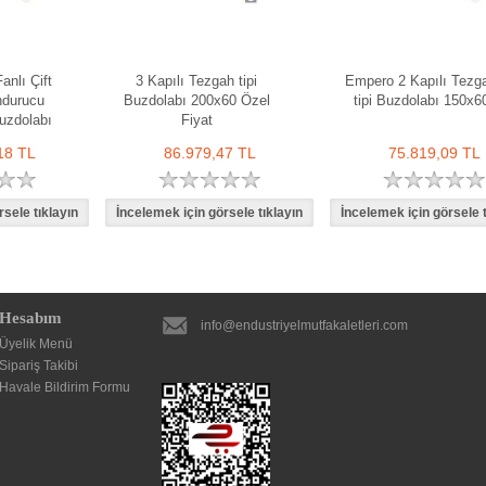
anlı Çift
3 Kapılı Tezgah tipi
Empero 2 Kapılı Tezg
ndurucu
Buzdolabı 200x60 Özel
tipi Buzdolabı 150x6
uzdolabı
Fiyat
18 TL
86.979,47 TL
75.819,09 TL
Hesabım
info@endustriyelmutfakaletleri.com
Üyelik Menü
Sipariş Takibi
Havale Bildirim Formu