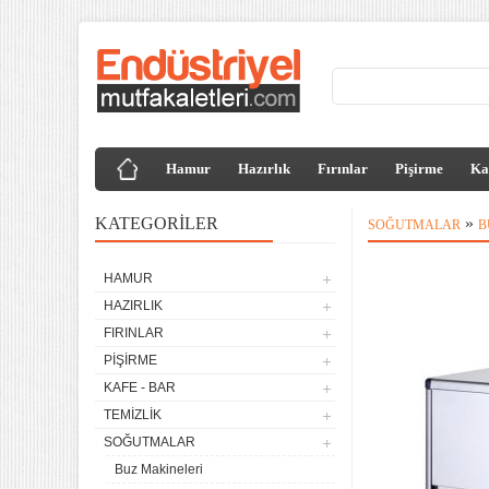
Hamur
Hazırlık
Fırınlar
Pişirme
Ka
KATEGORILER
»
SOĞUTMALAR
B
HAMUR
HAZIRLIK
FIRINLAR
PIŞIRME
KAFE - BAR
TEMIZLIK
SOĞUTMALAR
Buz Makineleri