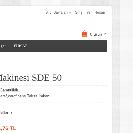
Bilgi Sayfaları
Giriş
Yeni Hesap
0
ürün
iğer
FIRSAT
akinesi SDE 50
arantilidir.
af,cardfinans Taksit İmkanı
tlerle.
1,76
TL