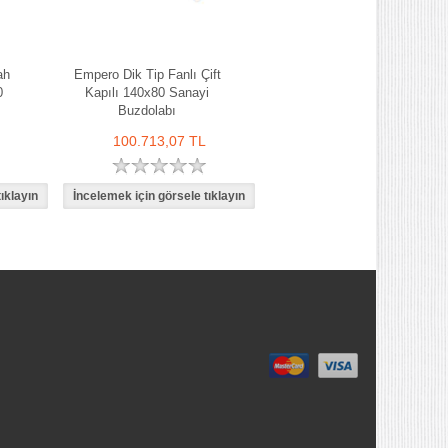
ah
Empero Dik Tip Fanlı Çift
0
Kapılı 140x80 Sanayi
Buzdolabı
100.713,07 TL