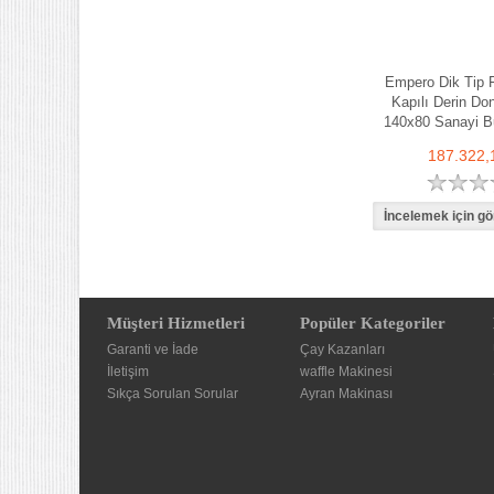
Empero Dik Tip F
Kapılı Derin Do
140x80 Sanayi B
187.322,
Müşteri Hizmetleri
Popüler Kategoriler
Garanti ve İade
Çay Kazanları
İletişim
waffle Makinesi
Sıkça Sorulan Sorular
Ayran Makinası