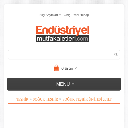
Bilgi Sayfaları
Giriş
Yeni Hesap
0
ürün
MENU
»
»
TEŞHIR
SOĞUK TEŞHIR
SOĞUK TEŞHIR ÜNITESI 201LT