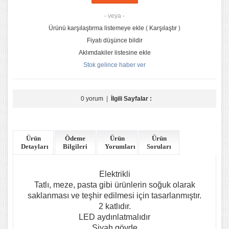
- veya -
Ürünü karşılaştırma listemeye ekle
(
Karşılaştır
)
Fiyatı düşünce bildir
Aklımdakiler listesine ekle
Stok gelince haber ver
0 yorum
|
İlgili Sayfalar :
Ürün
Ödeme
Ürün
Ürün
Detayları
Bilgileri
Yorumları
Soruları
Elektrikli
Tatlı, meze, pasta gibi ürünlerin soğuk olarak
saklanması ve teşhir edilmesi için tasarlanmıştır.
2 katlıdır.
LED aydınlatmalıdır
Siyah gövde