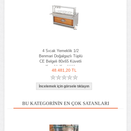
4 Sıcak Yemeklik 1/2
Benmari Doğalgazlı Tüplü
CE Belgeli 80x65 Küvetli
Kapaklı Kaşıklıklı
48.481,20 TL
BU KATEGORININ EN ÇOK SATANLARI