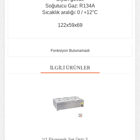
Soğutucu Gaz: R134A
Sıcaklık aralığı: 0 / +12°C
122x59x69
Fonksiyon Bulunamadi
İLGILI ÜRÜNLER
1/1 Ekonomik Set Üstü 3