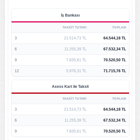
İş Bankası
TAKSIT TUTARI
TOPLAM
3
21.514,73 TL
64.544,18 TL
6
11.255,39 TL
67.532,34 TL
9
7.835,61 TL
70.520,50 TL
12
5.976,31 TL
71.715,76 TL
Axess Kart ile Taksit
TAKSIT TUTARI
TOPLAM
3
21.514,73 TL
64.544,18 TL
6
11.255,39 TL
67.532,34 TL
9
7.835,61 TL
70.520,50 TL