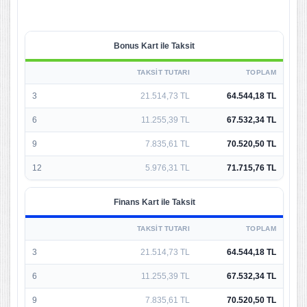
Bonus Kart ile Taksit
TAKSIT TUTARI
TOPLAM
3
21.514,73 TL
64.544,18 TL
6
11.255,39 TL
67.532,34 TL
9
7.835,61 TL
70.520,50 TL
12
5.976,31 TL
71.715,76 TL
Finans Kart ile Taksit
TAKSIT TUTARI
TOPLAM
3
21.514,73 TL
64.544,18 TL
6
11.255,39 TL
67.532,34 TL
9
7.835,61 TL
70.520,50 TL