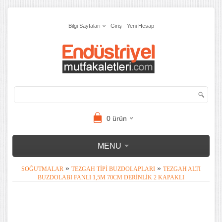
Bilgi Sayfaları
Giriş
Yeni Hesap
0
ürün
MENU
»
»
SOĞUTMALAR
TEZGAH TIPI BUZDOLAPLARI
TEZGAH ALTI
BUZDOLABI FANLI 1,5M 70CM DERINLIK 2 KAPAKLI