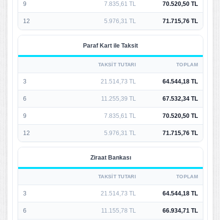
9
7.835,61 TL
70.520,50 TL
12
5.976,31 TL
71.715,76 TL
Paraf Kart ile Taksit
TAKSIT TUTARI
TOPLAM
3
21.514,73 TL
64.544,18 TL
6
11.255,39 TL
67.532,34 TL
9
7.835,61 TL
70.520,50 TL
12
5.976,31 TL
71.715,76 TL
Ziraat Bankası
TAKSIT TUTARI
TOPLAM
3
21.514,73 TL
64.544,18 TL
6
11.155,78 TL
66.934,71 TL