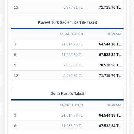
12
5.976,31 TL
71.715,76 TL
Kuveyt Türk Sağlam Kart ile Taksit
TAKSIT TUTARI
TOPLAM
3
21.514,73 TL
64.544,18 TL
6
11.255,39 TL
67.532,34 TL
9
7.835,61 TL
70.520,50 TL
12
5.976,31 TL
71.715,76 TL
Deniz Kart ile Taksit
TAKSIT TUTARI
TOPLAM
3
21.514,73 TL
64.544,18 TL
6
11.255,39 TL
67.532,34 TL