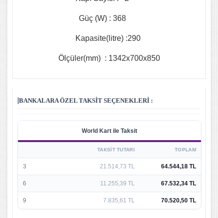
Güç (W) : 368
Kapasite(litre) :290
Ölçüler(mm) : 1342x700x850
BANKALARA ÖZEL TAKSIT SEÇENEKLERI :
World Kart ile Taksit
TAKSIT TUTARI
TOPLAM
3
21.514,73 TL
64.544,18 TL
6
11.255,39 TL
67.532,34 TL
9
7.835,61 TL
70.520,50 TL