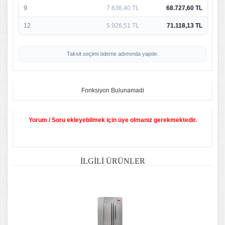
9
7.636,40 TL
68.727,60 TL
12
5.926,51 TL
71.118,13 TL
Taksit seçimi ödeme adımında yapılır.
Fonksiyon Bulunamadi
Yorum / Soru ekleyebilmek için üye olmanız gerekmektedir.
İLGILI ÜRÜNLER